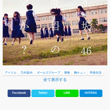
アイドル
乃木坂46
ガールズグループ
青春
胸キュン
学校生活
全て表示する
明るい
爽やか
可愛い
Facebook
Twitter
LINE
HATENA