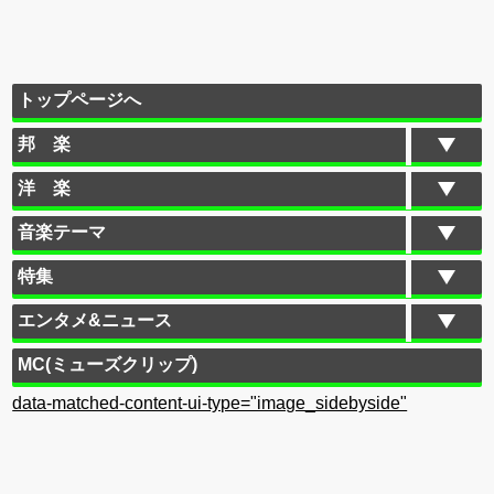
トップページへ
邦 楽
洋 楽
音楽テーマ
特集
エンタメ&ニュース
MC(ミューズクリップ)
data-matched-content-ui-type="image_sidebyside"