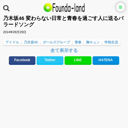
乃木坂46 変わらない日常と青春を過ごす人に送るバ
ラードソング
2014年09月29日
アイドル
乃木坂46
ガールズグループ
青春
胸キュン
学校生活
全て表示する
明るい
爽やか
可愛い
Facebook
Twitter
LINE
HATENA