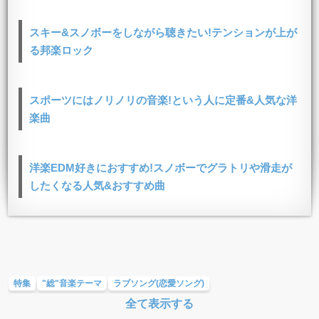
スキー&スノボーをしながら聴きたい!テンションが上が
る邦楽ロック
スポーツにはノリノリの音楽!という人に定番&人気な洋
楽曲
洋楽EDM好きにおすすめ!スノボーでグラトリや滑走が
したくなる人気&おすすめ曲
特集
"総"音楽テーマ
ラブソング(恋愛ソング)
全て表示する
バラード・歌詞が泣ける歌
お別れの曲・旅立ちの歌