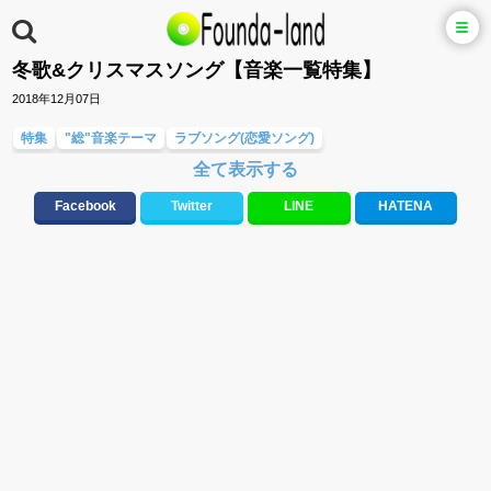
冬歌&クリスマスソング【音楽一覧特集】
2018年12月07日
特集
"総"音楽テーマ
ラブソング(恋愛ソング)
全て表示する
バラード・歌詞が泣ける歌
お別れの曲・旅立ちの歌
大切な人に贈る歌&ありがとうソング(感謝の歌)
Facebook
Twitter
LINE
HATENA
元気が出る歌・やる気が出る曲・明るい曲・楽しい歌・勇気が出る歌
10、20代に人気・話題・流行・おすすめな邦楽&洋楽