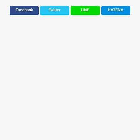
大切な人に贈る歌&ありがとうソング(感謝の歌)
Facebook
Twitter
LINE
HATENA
元気が出る歌・やる気が出る曲・明るい曲・楽しい歌・勇気が出る歌
10、20代に人気・話題・流行・おすすめな邦楽&洋楽