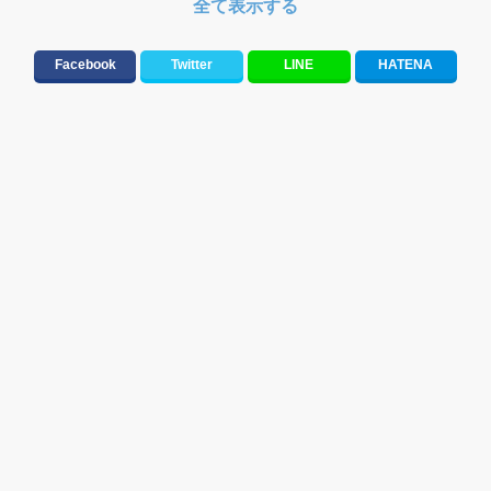
全て表示する
勉強・試験・受験応援ソング 知識に役立つ歌
ドライブ音楽BGM
Facebook
Twitter
LINE
HATENA