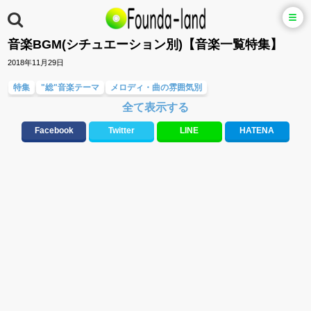
音楽BGM(シチュエーション別)【音楽一覧特集】
2018年11月29日
特集
"総"音楽テーマ
メロディ・曲の雰囲気別
全て表示する
勉強・試験・受験応援ソング 知識に役立つ歌
ドライブ音楽BGM
Facebook
Twitter
LINE
HATENA