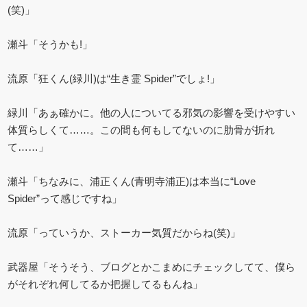
(笑)」
瀬斗「そうかも!」
流原「狂くん(緑川)は“生き霊 Spider”でしょ!」
緑川「あぁ確かに。他の人についてる邪気の影響を受けやすい
体質らしくて……。この間も何もしてないのに肋骨が折れ
て……」
瀬斗「ちなみに、浦正くん(青明寺浦正)は本当に“Love
Spider”って感じですね」
流原「っていうか、ストーカー気質だからね(笑)」
武器屋「そうそう、ブログとかこまめにチェックしてて、僕ら
がそれぞれ何してるか把握してるもんね」