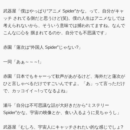
武器屋「僕はやっぱり“アニメ Spider”かな。って、自分がキャ
ッチ されてる側だと思うけど(笑)。僕の人生はアニメなしでは
考えられないから、そういう意味では捕われてますね。なんで
こんなに心を 掴まれてるのか、自分でも不思議です」
赤園「蓮次は“外国人 Spider”じゃない?」
一同「あぁ～～～!」
赤園「日本でもキャーって歓声があがるけど、海外だと蓮次が
ひと言しゃべるだけですごいんですよ。「あ」って言っただけ
で、カッコイイ～!ってなるよね」
瀬斗「自分は不可思議な話が大好きだから“ミステリー
Spider”かな。宇宙の映像とか、食い入るように見ちゃうし」
武器屋「むしろ、宇宙人にキャッチされたい的な感じでしょ?