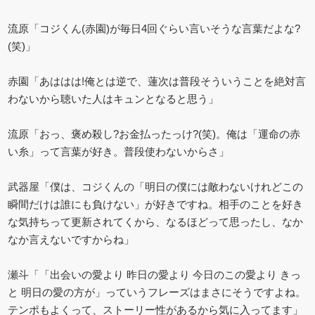
流原「コジくん(赤園)が毎日4回ぐらい言いそうな言葉だよな?
(笑)」
赤園「あははは!俺とは逆で、蓮次は普段そういうことを絶対言
わないから聴いた人はキュンとなると思う」
流原「おっ、褒め殺し?お金払ったっけ?(笑)。俺は「運命の赤
い糸」って言葉が好き。普段使わないからさ」
武器屋「僕は、コジくんの「明日の僕には敵わないけれどこの
瞬間だけは誰にも負けない」が好きですね。相手のことを好き
な気持ちって更新されてくから、なるほどって思ったし、なか
なか言えないですからね」
瀬斗「「出会いの愛より 昨日の愛より 今日のこの愛より きっ
と 明日の愛の方が」っていうフレーズはまさにそうですよね。
テンポもよくって、ストーリー性があるから気に入ってます」