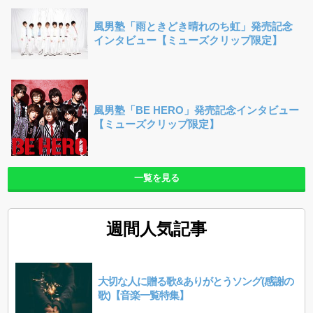
風男塾「雨ときどき晴れのち虹」発売記念
インタビュー【ミューズクリップ限定】
風男塾「BE HERO」発売記念インタビュー
【ミューズクリップ限定】
一覧を見る
週間人気記事
大切な人に贈る歌&ありがとうソング(感謝の
歌)【音楽一覧特集】