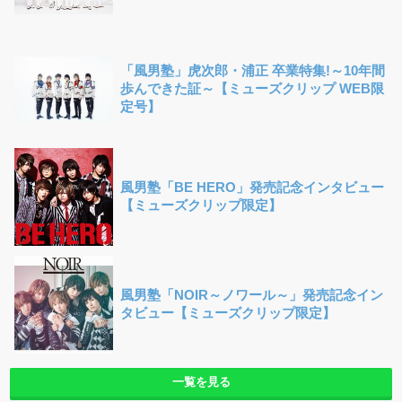
「風男塾」虎次郎・浦正 卒業特集!～10年間
歩んできた証～【ミューズクリップ WEB限
定号】
風男塾「BE HERO」発売記念インタビュー
【ミューズクリップ限定】
風男塾「NOIR～ノワール～」発売記念イン
タビュー【ミューズクリップ限定】
一覧を見る