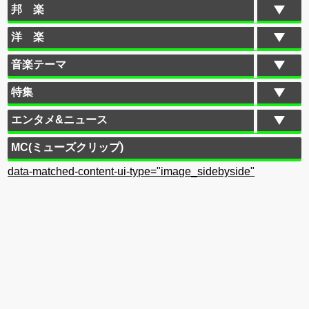
邦 楽
洋 楽
音楽テーマ
特集
エンタメ&ニュース
MC(ミューズクリップ)
data-matched-content-ui-type="image_sidebyside"