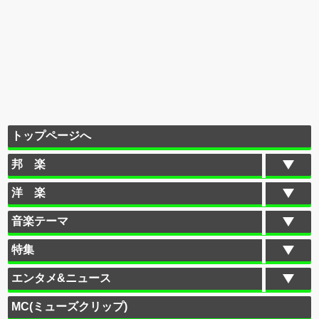
トップページへ
邦 楽
洋 楽
音楽テーマ
特集
エンタメ&ニュース
MC(ミューズクリップ)