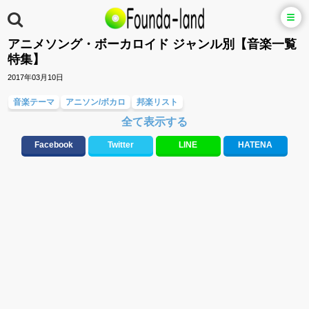
アニメソング・ボーカロイド ジャンル別【音楽一覧
特集】
2017年03月10日
音楽テーマ
アニソン/ボカロ
邦楽リスト
全て表示する
Facebook
Twitter
LINE
HATENA