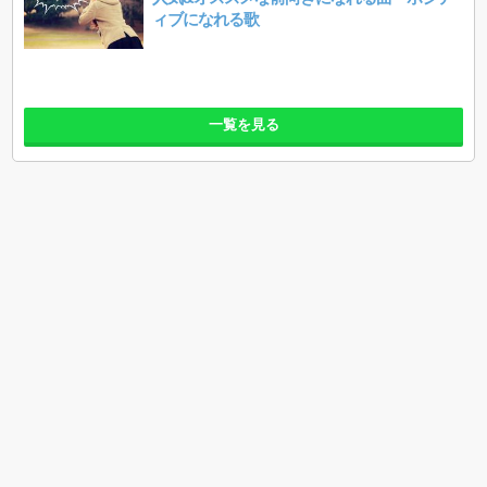
ィブになれる歌
一覧を見る