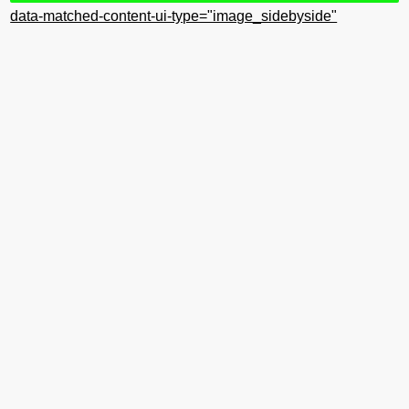
data-matched-content-ui-type="image_sidebyside"