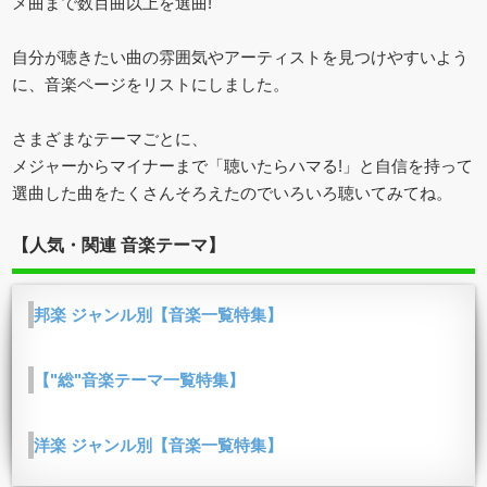
メ曲まで数百曲以上を選曲!
自分が聴きたい曲の雰囲気やアーティストを見つけやすいよう
に、音楽ページをリストにしました。
さまざまなテーマごとに、
メジャーからマイナーまで「聴いたらハマる!」と自信を持って
選曲した曲をたくさんそろえたのでいろいろ聴いてみてね。
【人気・関連 音楽テーマ】
邦楽 ジャンル別【音楽一覧特集】
【"総"音楽テーマ一覧特集】
洋楽 ジャンル別【音楽一覧特集】