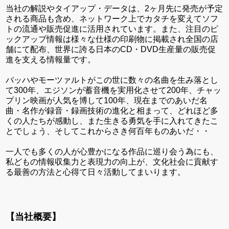
当社の解説やタイアップ・データは、2ヶ月先に発売が予定
される商品も含め、ネットワーク上でカタチを変えてソフ
トの流通や販売促進に活用されています。また、注目のピ
ックアップ情報は様々な仕様の印刷物に掲載され全国の店
舗にて配布、世界に誇る日本のCD・DVD生産量の販売促
進を支える情報量です。
バッハやモーツァルトがこの世に数々の名曲を生み落とし
て300年、エジソンが蓄音機を実用化させて200年、チャッ
プリン映画が人気を博して100年、現在までのあいだ名
曲・名作が録音・録画技術の進化と相まって、どれほど多
くの人たちが感動し、また生きる勇気を手に入れてきたこ
とでしょう、そしてこれからさき何百年ものあいだ・・
一人でも多くの人が心豊かになる作品に巡り会う為にも、
私どもの情報収集力と表現力の向上が、文化社会に貢献す
る最善の方法と心得て日々活動してまいります。
【当社概要】