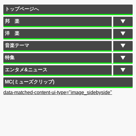
トップページへ
邦 楽
洋 楽
音楽テーマ
特集
エンタメ&ニュース
MC(ミューズクリップ)
data-matched-content-ui-type="image_sidebyside"