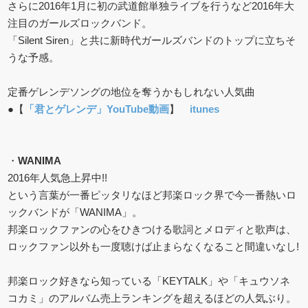
さらに2016年1月に初の武道館単独ライブを行うなど2016年大
注目のガールズロックバンド。
「Silent Siren」と共に新時代ガールズバンドのトップに立ちそ
うな予感。
定番ゲレンデソングの地位を奪うかもしれない人気曲
●【
「君とゲレンデ」YouTube動画
】
itunes
・
WANIMA
2016年人気急上昇中!!
という言葉が一番ピッタリなほど邦楽ロック界で今一番熱いロ
ックバンドが「WANIMA」。
邦楽ロックファンの心をひきつける歌詞とメロディと歌声は、
ロックファン以外も一度聴けば止まらなくなること間違いなし!
邦楽ロック好きなら知っている「KEYTALK」や「キュウソネ
コカミ」のアルバム売上ランキングを超えるほどの人気ぶり。