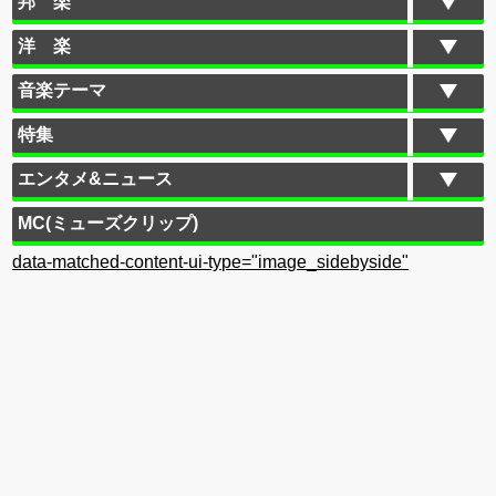
邦 楽
洋 楽
音楽テーマ
特集
エンタメ&ニュース
MC(ミューズクリップ)
data-matched-content-ui-type="image_sidebyside"