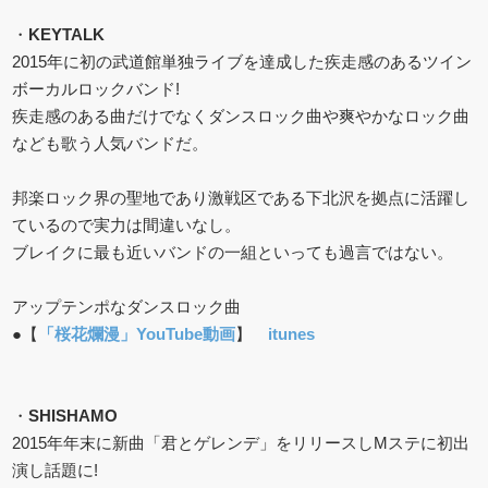
・
KEYTALK
2015年に初の武道館単独ライブを達成した疾走感のあるツイン
ボーカルロックバンド!
疾走感のある曲だけでなくダンスロック曲や爽やかなロック曲
なども歌う人気バンドだ。
邦楽ロック界の聖地であり激戦区である下北沢を拠点に活躍し
ているので実力は間違いなし。
ブレイクに最も近いバンドの一組といっても過言ではない。
アップテンポなダンスロック曲
●【
「桜花爛漫」YouTube動画
】
itunes
・
SHISHAMO
2015年年末に新曲「君とゲレンデ」をリリースしMステに初出
演し話題に!