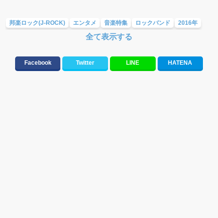
邦楽ロック(J-ROCK)
エンタメ
音楽特集
ロックバンド
2016年
全て表示する
SHISHAMO
BLUE ENCOUNT
WANIMA
UNISON SQUARE GARDEN
テンション上がる
青春
盛り上がる
疾走感
アップテンポ
Facebook
Twitter
LINE
HATENA
ミディアムテンポ
バラード