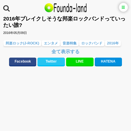
2016年ブレイクしそうな邦楽ロックバンドっていっ
たい誰?
2016年05月09日
邦楽ロック(J-ROCK)
エンタメ
音楽特集
ロックバンド
2016年
全て表示する
SHISHAMO
BLUE ENCOUNT
WANIMA
UNISON SQUARE GARDEN
テンション上がる
青春
盛り上がる
疾走感
アップテンポ
Facebook
Twitter
LINE
HATENA
ミディアムテンポ
バラード