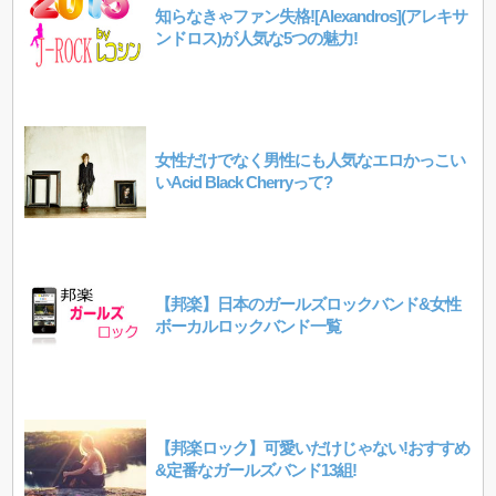
知らなきゃファン失格![Alexandros](アレキサ
ンドロス)が人気な5つの魅力!
女性だけでなく男性にも人気なエロかっこい
いAcid Black Cherryって?
【邦楽】日本のガールズロックバンド&女性
ボーカルロックバンド一覧
【邦楽ロック】可愛いだけじゃない!おすすめ
&定番なガールズバンド13組!