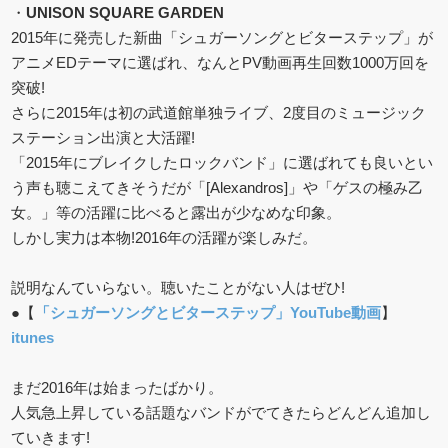
・
UNISON SQUARE GARDEN
2015年に発売した新曲「シュガーソングとビターステップ」が
アニメEDテーマに選ばれ、なんとPV動画再生回数1000万回を
突破!
さらに2015年は初の武道館単独ライブ、2度目のミュージック
ステーション出演と大活躍!
「2015年にブレイクしたロックバンド」に選ばれても良いとい
う声も聴こえてきそうだが「[Alexandros]」や「ゲスの極み乙
女。」等の活躍に比べると露出が少なめな印象。
しかし実力は本物!2016年の活躍が楽しみだ。
説明なんていらない。聴いたことがない人はぜひ!
●【
「シュガーソングとビターステップ」YouTube動画
】
itunes
まだ2016年は始まったばかり。
人気急上昇している話題なバンドがでてきたらどんどん追加し
ていきます!