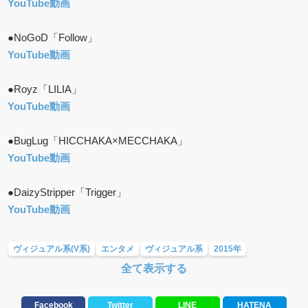
YouTube動画
●NoGoD「Follow」
YouTube動画
●Royz「LILIA」
YouTube動画
●BugLug「HICCHAKA×MECCHAKA」
YouTube動画
●DaizyStripper「Trigger」
YouTube動画
ヴィジュアル系(V系)
エンタメ
ヴィジュアル系
2015年
全て表示する
ロックバンド
男性ボーカル
かっこいい
ヘドバン
重低音
VIVID
アップテンポ
定番曲
人気曲
惚れる声
シャウト
ダウト
Facebook
Twitter
LINE
HATENA