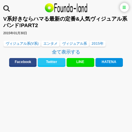
V系好きならハマる最新の定番&人気ヴィジュアル系
バンド!PART2
2015年01月30日
ヴィジュアル系(V系)
エンタメ
ヴィジュアル系
2015年
全て表示する
ロックバンド
男性ボーカル
かっこいい
ヘドバン
重低音
VIVID
アップテンポ
定番曲
人気曲
惚れる声
シャウト
ダウト
Facebook
Twitter
LINE
HATENA
JUPITER
SCREW
DIV
NOGOD
ROYZ
BUGLUG
ギルド
DAIZYSTRIPPER