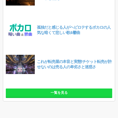
孤独だと感じる人がヘビロテするボカロの人
気な暗くて悲しい歌&鬱曲
これが転売屋の本音と実態!チケット転売が許
せないのは売る人の卑劣さと迷惑さ
一覧を見る