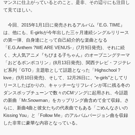
マンスに仕上がっているとのこと。是非、その辺りにも注目し
て見てほしい。
今回、2015年1月1日に発売されるアルバム『E.G. TIME』
は、他にも、E-girlsが今年出した三ヶ月連続シングルリリース
の第一弾、自身達にとって自己紹介的な楽曲となる
「E.G.Anthem ?WE ARE VENUS-」(7月9日発売)、それに続
く、大人気アニメ『ちびまる子ちゃん』のオープニングテーマ
「おどるポンポコリン」(8月13日発売)、関西テレビ・フジテレ
ビ系列「GTO」主題歌として話題となった「Highschool ?
love」(9月10日発売)、そして、12月26日に、“e-girls”としてリ
リースしたばかりの、キャッチーなリフレインが耳に残る冬の
ダンスポップチューンで数々のCMソングに起用され、今話題
の新曲「Mr.Snowman」をカップリング曲含めて全て収録。さ
らに、新曲4曲と彼女たちの代表曲でもある「ごめんなさいの
Kissing You」と「Follow Me」のアルバムバージョン曲を収録
した非常に豪華な内容となっている。