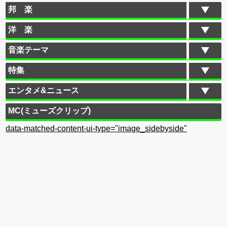
邦 楽
洋 楽
音楽テーマ
特集
エンタメ&ニュース
MC(ミューズクリップ)
data-matched-content-ui-type="image_sidebyside"