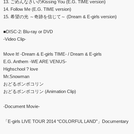
13. ごめんなさいのKissing You (E.G. TIME version)
14. Follow Me (E.G. TIME version)
15. 希望の光 ～奇跡を信じて～ (Dream & E-girls version)
■DISC-2: Blu-ray or DVD
-Video Clip-
Move It! -Dream & E-girls TIME- / Dream & E-girls
E.G. Anthem -WE ARE VENUS-
Highschool ? love
Mr.Snowman
おどるポンポコリン
おどるポンポコリン (Animation Clip)
-Document Movie-
「E-girls LIVE TOUR 2014 “COLORFUL LAND”」Documentary