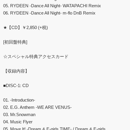
05. RYDEEN -Dance All Night- WATAPACHI Remix
06. RYDEEN -Dance All Night- m-flo DnB Remix
★【CD】￥2,850 (+税)
[初回盤特典]
☆スペシャル特典アクセスカード
【収録内容】
■DISC-1: CD
01. -Introduction-
02. E.G. Anthem -WE ARE VENUS-
03. Mr.Snowman
04. Music Flyer
05. Move It! -Dream & E-girls TIME- / Dream & E-girls