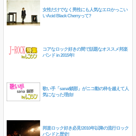
女性だけでなく男性にも人気なエロかっこい
いAcid Black Cherryって?
コアなロック好きの間で話題なオススメ邦楽
バンド in 2015年!
歌い手「sana/鎖那」がニコ動の枠を越えて人
気になった理由!
邦楽ロック好き必見!2010年以降の流行ロック
バンドと歴史!