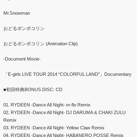
Mr.Snowman
おどるポンポコリン
おどるポンポコリン (Animation Clip)
-Document Movie-
「E-girls LIVE TOUR 2014 “COLORFUL LAND”」Documentary
■初回特典BONUS DISC: CD
01. RYDEEN -Dance All Night- m-flo Remix
02. RYDEEN -Dance All Night- DJ DARUMA & CHAKI ZULU
Remix
03. RYDEEN -Dance All Night- Yellow Claw Remix
04. RYDEEN -Dance All Night- HABANERO POSSE Remix