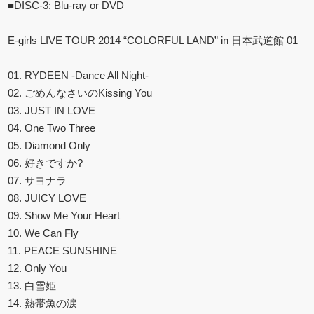
■DISC-3: Blu-ray or DVD
E-girls LIVE TOUR 2014 “COLORFUL LAND” in 日本武道館 01
01. RYDEEN -Dance All Night-
02. ごめんなさいのKissing You
03. JUST IN LOVE
04. One Two Three
05. Diamond Only
06. 好きですか?
07. サヨナラ
08. JUICY LOVE
09. Show Me Your Heart
10. We Can Fly
11. PEACE SUNSHINE
12. Only You
13. 白雪姫
14. 熱帯魚の涙