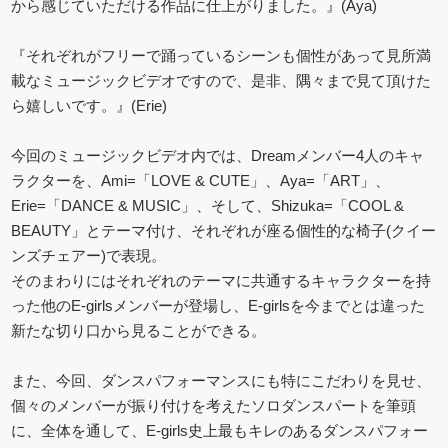
から感じていただける作品に仕上がりました。』(Aya)
『それぞれがフリーで踊っているシーンも個性があって見所満
載なミュージックビデオですので、是非、隅々まで見て頂けた
ら嬉しいです。』(Erie)
今回のミュージックビデオ内では、Dreamメンバー4人のキャ
ラクターを、Ami=「LOVE & CUTE」、Aya=「ART」、
Erie=「DANCE & MUSIC」、そして、Shizuka=「COOL &
BEAUTY」とテーマ付け、それぞれが座る個性的な椅子(クイー
ンズチェアー)で表現。
そのまわりにはそれぞれのテーマに共通するキャラクターを持
った他のE-girlsメンバーが登場し、E-girlsを今までとは違った
新たな切り口から見ることができる。
また、今回、ダンスパフォーマンスにも特にこだわりを見せ、
個々のメンバーが振り付けを考えたソロダンスパートを筆頭
に、全体を通して、E-girls史上最もキレのあるダンスパフォー