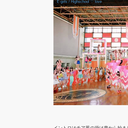
E-girls / Highschool ♡ love
イントロはチア風の掛け声から始ま