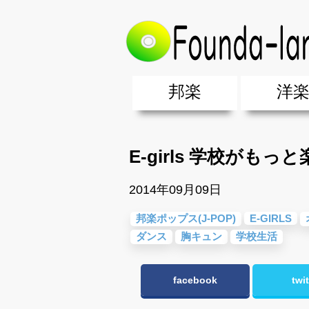
トップ
>
邦楽
>
邦楽ポップス(J-POP
邦楽
洋
邦楽ポップス(J-POP)
邦楽ロック(J-ROCK)
K-POP
アニソン/ボカロ
アイドル
ヴィジュアル系(V系)
邦楽男性アーティスト
邦楽女性アーティスト
クラブミュ
ダンスミュ
洋楽男性ア
洋楽女性ア
【洋楽】夏
男女グループ・デュエット・その
2019年・2018年・2017年「邦
EDM(エレ
男女グルー
2019年・2
E-girls 学校が
2014年09月09日
邦楽ポップス(J-POP)
E-GIRLS
ダンス
胸キュン
学校生活
facebook
twit