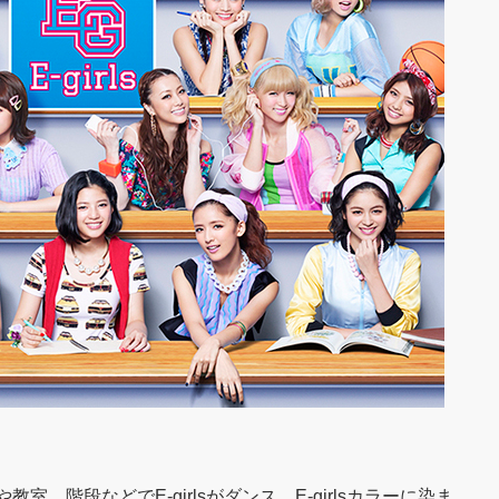
、階段などでE-girlsがダンス。E-girlsカラーに染ま