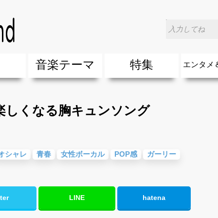
)
>
E-girls 学校がもっと楽しくなる胸キュンソング
楽
音楽テーマ
特集
エンタメ
ージック
ージック
ーティスト
ーティスト
歌(サマーソング)
最新のヒット曲&流行・話題の歌
人気曲&おすすめ
音楽ランキング
ラブソング(恋愛ソング)
応援ソング
バラード・歌詞が泣ける歌
友達&友情ソング・青春ソング
スポーツ・部活応援ソング
卒業ソング&入学ソング
春うた&桜ソング
夏歌(サマーソング)
ハロウィンソング&秋の歌
冬歌&クリスマスソング
お別れの曲・旅立ちの歌
パーティーソング
ドライブ音楽BGM
カラオケ
誕生日ソング&お祝いの歌
ウェディングソング・結婚式の曲
メロディ・曲の雰囲気別
音楽BGM&メドレー
学校(行事・合唱)曲
発売年代別・年齢別 人気音楽
"総"アーティスト
エンタメ
他
楽」の人気＆おすすめ
クトロニック・ダンス・ミュージック)
プ・デュエット・その他
018年・2017年「洋楽」の人気＆おすすめ
10、20代に人気・話題・流行・おすすめな邦楽＆洋
SNS・音楽アプリで10・20代に人気&おすすめな曲
勉強・試験・受験応援ソング 知識に役立つ歌
元気が出る歌・やる気が出る曲・明るい曲・楽しい歌
テンションが上がる歌&盛り上がる曲
大切な人に贈る歌&ありがとうソング(感謝の歌)
自然音BGM・癒しの音楽(リラックス・ヒーリング)
音楽ニュ
エンタメ
もっと楽しくなる胸キュンソング
オシャレ
青春
女性ボーカル
POP感
ガーリー
ter
LINE
hatena