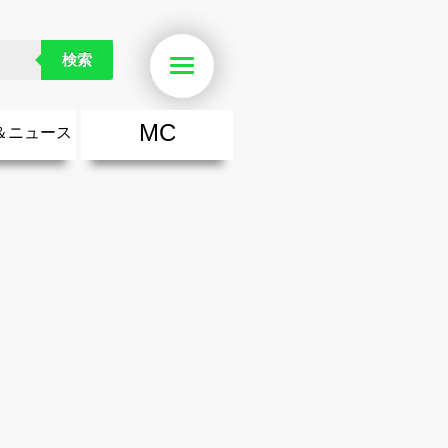
検索
Menu
MC
＆ニュース
楽
・勇気が出る歌
ース
ニュース