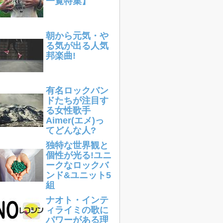
一覧特集】
朝から元気・や
る気が出る人気
邦楽曲!
有名ロックバン
ドたちが注目す
る女性歌手
Aimer(エメ)っ
てどんな人?
独特な世界観と
個性が光る!ユニ
ークなロックバ
ンド&ユニット5
組
ナオト・インテ
ィライミの歌に
パワーがある理