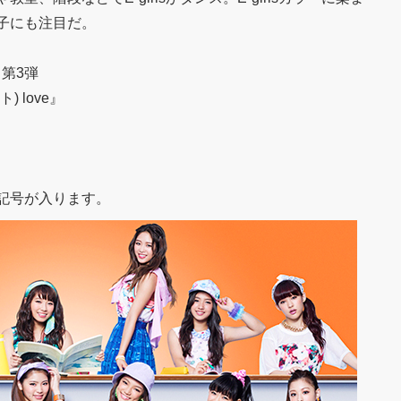
子にも注目だ。
ス第3弾
) love』
ト記号が入ります。