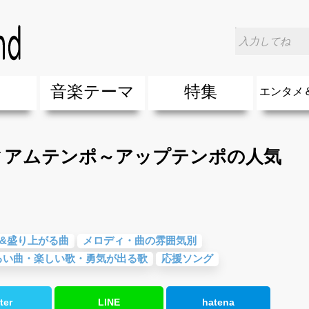
ィアムテンポ～アップテンポの人気曲【邦楽・洋楽】
楽
音楽テーマ
特集
エンタメ
ージック
ージック
ーティスト
ーティスト
歌(サマーソング)
最新のヒット曲&流行・話題の歌
人気曲&おすすめ
音楽ランキング
ラブソング(恋愛ソング)
応援ソング
バラード・歌詞が泣ける歌
友達&友情ソング・青春ソング
スポーツ・部活応援ソング
卒業ソング&入学ソング
春うた&桜ソング
夏歌(サマーソング)
ハロウィンソング&秋の歌
冬歌&クリスマスソング
お別れの曲・旅立ちの歌
パーティーソング
ドライブ音楽BGM
カラオケ
誕生日ソング&お祝いの歌
ウェディングソング・結婚式の曲
メロディ・曲の雰囲気別
音楽BGM&メドレー
学校(行事・合唱)曲
発売年代別・年齢別 人気音楽
"総"アーティスト
エンタメ
他
楽」の人気＆おすすめ
クトロニック・ダンス・ミュージック)
プ・デュエット・その他
018年・2017年「洋楽」の人気＆おすすめ
10、20代に人気・話題・流行・おすすめな邦楽＆洋
SNS・音楽アプリで10・20代に人気&おすすめな曲
勉強・試験・受験応援ソング 知識に役立つ歌
元気が出る歌・やる気が出る曲・明るい曲・楽しい歌
テンションが上がる歌&盛り上がる曲
大切な人に贈る歌&ありがとうソング(感謝の歌)
自然音BGM・癒しの音楽(リラックス・ヒーリング)
音楽ニュ
エンタメ
ィアムテンポ～アップテンポの人気
&盛り上がる曲
メロディ・曲の雰囲気別
るい曲・楽しい歌・勇気が出る歌
応援ソング
ter
LINE
hatena