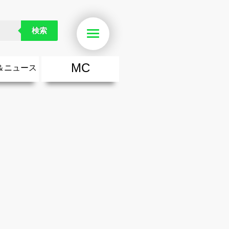
検索
Menu
MC
＆ニュース
楽
・勇気が出る歌
ース
ニュース