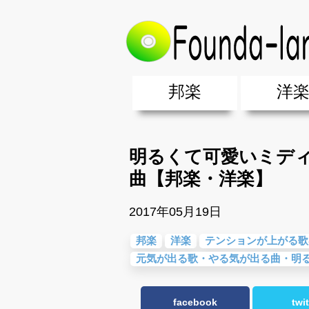
トップ
>
邦楽
>
明るくて可愛いミデ
邦楽
洋
邦楽ポップス(J-POP)
邦楽ロック(J-ROCK)
K-POP
アニソン/ボカロ
アイドル
ヴィジュアル系(V系)
邦楽男性アーティスト
邦楽女性アーティスト
クラブミュ
ダンスミュ
洋楽男性ア
洋楽女性ア
【洋楽】夏
男女グループ・デュエット・その
2019年・2018年・2017年「邦
EDM(エレ
男女グルー
2019年・2
明るくて可愛いミデ
曲【邦楽・洋楽】
2017年05月19日
邦楽
洋楽
テンションが上がる歌
元気が出る歌・やる気が出る曲・明
facebook
twit