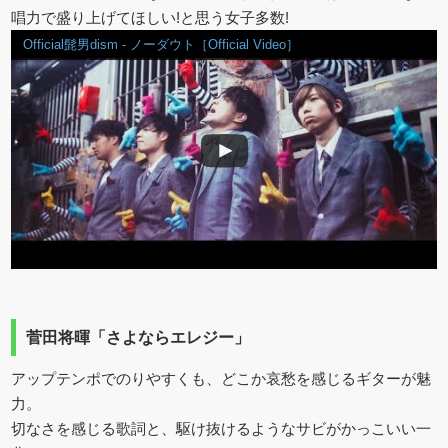
唱力で盛り上げてほしい!と思う女子多数!
Official髭男dism - ノーダウト［Official Video］
菅田将暉「さよならエレジー」
アップテンポでのりやすくも、どこか哀愁を感じるギターが魅
力。
切なさを感じる歌詞と、駆け抜けるようなサビがかっこいい一