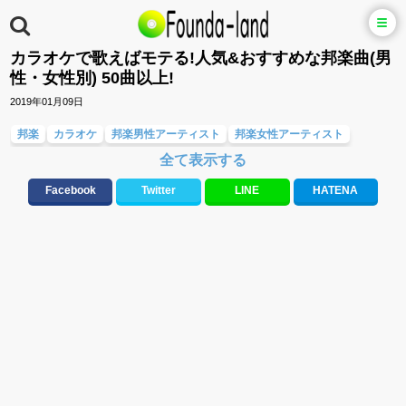
カラオケで歌えばモテる!人気&おすすめな邦楽曲(男
性・女性別) 50曲以上!
2019年01月09日
邦楽
カラオケ
邦楽男性アーティスト
邦楽女性アーティスト
全て表示する
メロディ・曲の雰囲気別
応援ソング
大切な人に贈る歌&ありがとうソング(感謝の歌)
ラブソング(恋愛ソング)
Facebook
Twitter
LINE
HATENA
バラード・歌詞が泣ける歌
テンションが上がる歌&盛り上がる曲