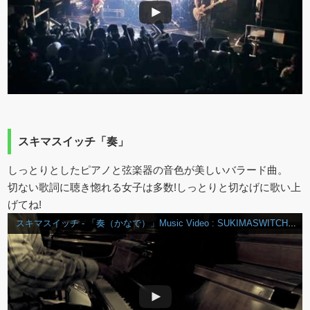
スキマスイッチ「奏」
しっとりとしたピアノと弦楽器の音色が美しいバラード曲。
切ない歌詞に聴き惚れる女子は多数!しっとりと切なげに歌い上
げてね!
スキマスイッチ - 「奏（かなで）」Music Video : SUKIMASWITCH / KANADE Music Video