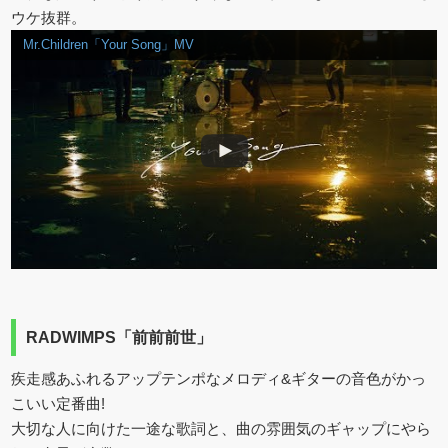
ウケ抜群。
Mr.Children「Your Song」MV
RADWIMPS「前前前世」
疾走感あふれるアップテンポなメロディ&ギターの音色がかっ
こいい定番曲!
大切な人に向けた一途な歌詞と、曲の雰囲気のギャップにやら