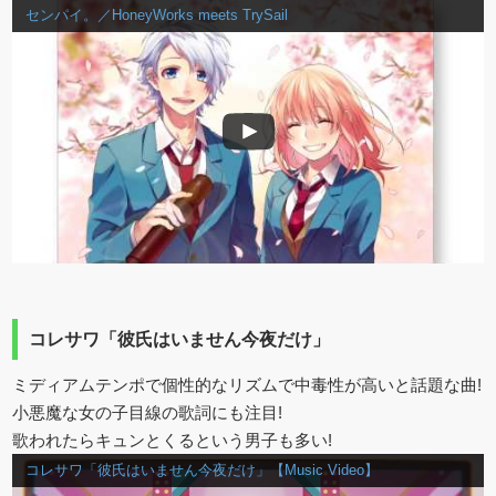
センパイ。／HoneyWorks meets TrySail
コレサワ「彼氏はいません今夜だけ」
ミディアムテンポで個性的なリズムで中毒性が高いと話題な曲!
小悪魔な女の子目線の歌詞にも注目!
歌われたらキュンとくるという男子も多い!
コレサワ「彼氏はいません今夜だけ」【Music Video】