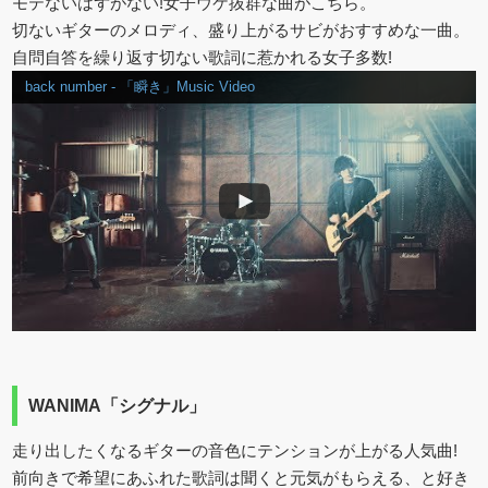
モテないはずがない!女子ウケ抜群な曲がこちら。
切ないギターのメロディ、盛り上がるサビがおすすめな一曲。
自問自答を繰り返す切ない歌詞に惹かれる女子多数!
back number - 「瞬き」Music Video
WANIMA「シグナル」
走り出したくなるギターの音色にテンションが上がる人気曲!
前向きで希望にあふれた歌詞は聞くと元気がもらえる、と好き