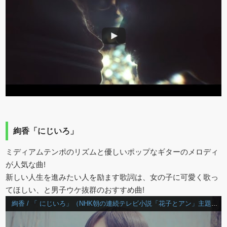
絢香「にじいろ」
ミディアムテンポのリズムと優しいポップなギターのメロディ
が人気な曲!
新しい人生を進みたい人を励ます歌詞は、女の子に可愛く歌っ
てほしい、と男子ウケ抜群のおすすめ曲!
絢香 / 「 にじいろ」（NHK朝の連続テレビ小説「花子とアン」主題歌）Music Video(Short Ver.)