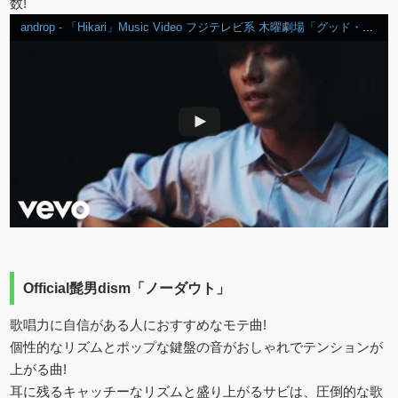
数!
androp - 「Hikari」Music Video フジテレビ系 木曜劇場「グッド・ドクター」主題歌
Official髭男dism「ノーダウト」
歌唱力に自信がある人におすすめなモテ曲!
個性的なリズムとポップな鍵盤の音がおしゃれでテンションが
上がる曲!
耳に残るキャッチーなリズムと盛り上がるサビは、圧倒的な歌