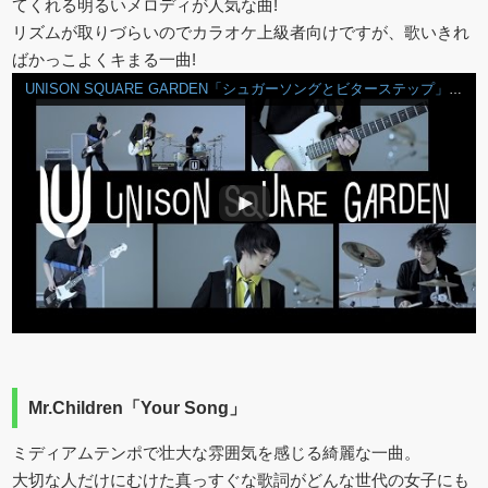
てくれる明るいメロディが人気な曲!
リズムが取りづらいのでカラオケ上級者向けですが、歌いきれ
ばかっこよくキまる一曲!
UNISON SQUARE GARDEN「シュガーソングとビターステップ」ショートVer.
Mr.Children「Your Song」
ミディアムテンポで壮大な雰囲気を感じる綺麗な一曲。
大切な人だけにむけた真っすぐな歌詞がどんな世代の女子にも