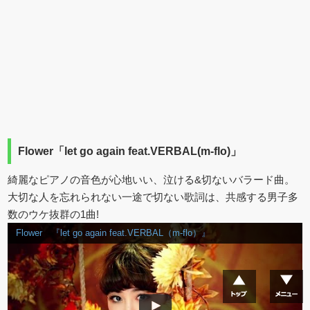
Flower「let go again feat.VERBAL(m-flo)」
綺麗なピアノの音色が心地いい、泣ける&切ないバラード曲。
大切な人を忘れられない一途で切ない歌詞は、共感する男子多
数のウケ抜群の1曲!
Flower 『let go again feat.VERBAL（m-flo）』