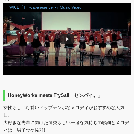
TWICE「TT -Japanese ver.-」Music Video
HoneyWorks meets TrySail「センパイ。」
女性らしい可愛いアップテンポなメロディがおすすめな人気
曲。
大好きな先輩に向けた可愛らしい一途な気持ちの歌詞とメロデ
ィは、男子ウケ抜群!