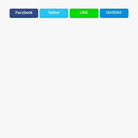
元気が出る歌・やる気が出る曲・明るい曲・楽しい歌・勇気が出る歌
Facebook
Twitter
LINE
HATENA
人気曲&おすすめ