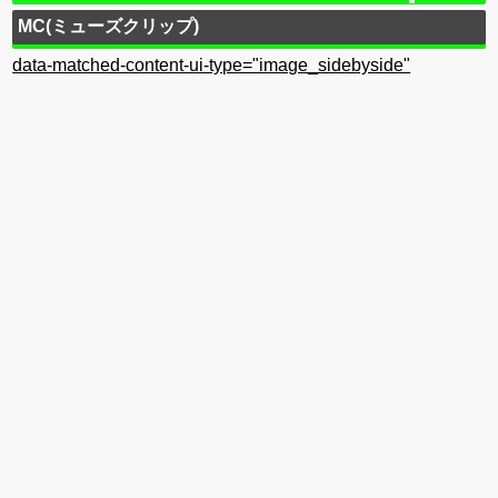
MC(ミューズクリップ)
data-matched-content-ui-type="image_sidebyside"