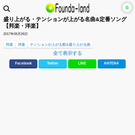
盛り上がる・テンションが上がる名曲&定番ソング
【邦楽・洋楽】
2017年05月26日
邦楽
洋楽
テンションが上がる歌&盛り上がる曲
全て表示する
メロディ・曲の雰囲気別
元気が出る歌・やる気が出る曲・明るい曲・楽しい歌・勇気が出る歌
Facebook
Twitter
LINE
HATENA
人気曲&おすすめ