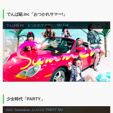
でんぱ組.inc「おつかれサマー!」
でんぱ組.inc「おつかれサマー！」MV Full
少女時代「PARTY」
Girls' Generation 소녀시대 'PARTY' MV