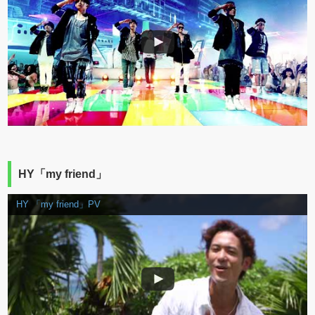
HY「my friend」
HY 「my friend」PV