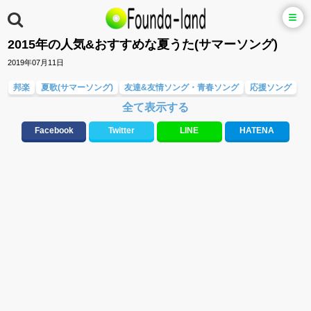
2015年の人気&おすすめな夏うた(サマーソング)
2019年07月11日
邦楽
夏歌(サマーソング)
友達&友情ソング・青春ソング
応援ソング
全て表示する
スポーツ・部活応援ソング
テンションが上がる歌&盛り上がる曲
元気が出る歌・やる気が出る曲・明るい曲・楽しい歌・勇気が出る歌
Facebook
Twitter
LINE
HATENA
人気曲&おすすめ
10、20代に人気・話題・流行・おすすめな邦楽&洋楽
ハロウィンソング&秋の歌