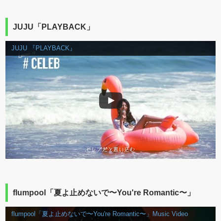
JUJU「PLAYBACK」
JUJU 『PLAYBACK』
flumpool「夏よ止めないで〜You're Romantic〜」
flumpool「夏よ止めないで〜You're Romantic〜」Music Video