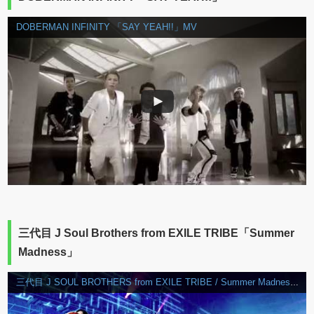
DOBERMAN INFINITY 「SAY YEAH!!」MV
三代目 J Soul Brothers from EXILE TRIBE「Summer
Madness」
三代目 J SOUL BROTHERS from EXILE TRIBE / Summer Madness feat. Afrojack