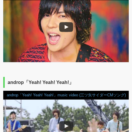
androp「Yeah! Yeah! Yeah!」
androp「Yeah! Yeah! Yeah!」music video (三ツ矢サイダーCMソング)