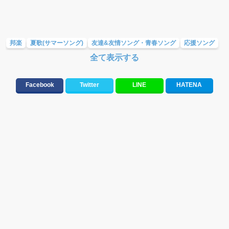
邦楽
夏歌(サマーソング)
友達&友情ソング・青春ソング
応援ソング
全て表示する
スポーツ・部活応援ソング
テンションが上がる歌&盛り上がる曲
元気が出る歌・やる気が出る曲・明るい曲・楽しい歌・勇気が出る歌
Facebook
Twitter
LINE
HATENA
人気曲&おすすめ
10、20代に人気・話題・流行・おすすめな邦楽&洋楽
ハロウィンソング&秋の歌