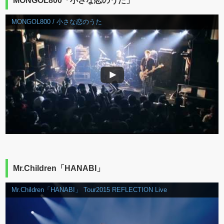
MONGOL800「小さな恋のうた」
MONGOL800 / 小さな恋のうた
Mr.Children「HANABI」
Mr.Children「HANABI」 Tour2015 REFLECTION Live