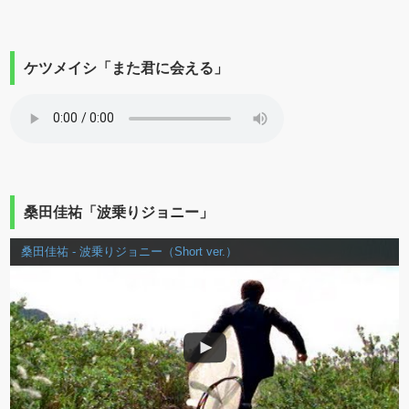
ケツメイシ「また君に会える」
桑田佳祐「波乗りジョニー」
桑田佳祐 - 波乗りジョニー（Short ver.）