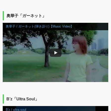
奥華子「ガーネット」
奥華子 / ガーネット(弾き語り)【Music Video】
B’z「Ultra Soul」
B'z / ultra soul