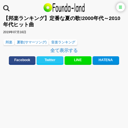
【邦楽ランキング】定番な夏の歌!2000年代～2010
年代ヒット曲
2019年07月16日
邦楽
夏歌(サマーソング)
音楽ランキング
全て表示する
友達&友情ソング・青春ソング
応援ソング
スポーツ・部活応援ソング
テンションが上がる歌&盛り上がる曲
Facebook
Twitter
LINE
HATENA
元気が出る歌・やる気が出る曲・明るい曲・楽しい歌・勇気が出る歌
人気曲&おすすめ
10、20代に人気・話題・流行・おすすめな邦楽&洋楽
ハロウィンソング&秋の歌