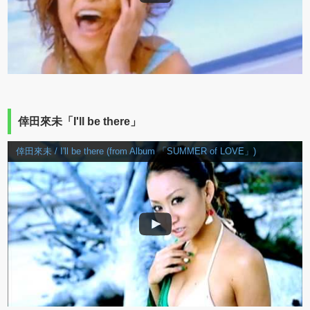
倖田來未「I'll be there」
倖田來未 / I'll be there (from Album 「SUMMER of LOVE」)