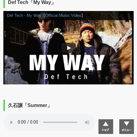
Def Tech「My Way」
Def Tech - My Way【Official Music Video】
久石譲「Summer」