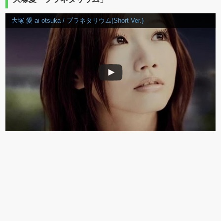
大塚 愛 ai otsuka / プラネタリウム(Short Ver.)