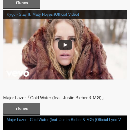
iTunes
Kygo - Stay ft. Maty Noyes (Official Video)
Major Lazer「Cold Water (feat. Justin Bieber & MØ)」
iTunes
Major Lazer - Cold Water (feat. Justin Bieber & MØ) [Official Lyric Video]