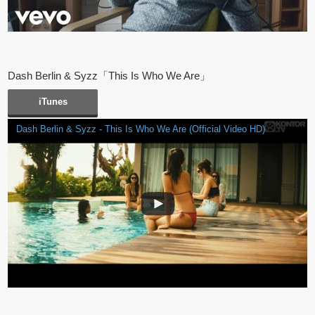
Dash Berlin & Syzz「This Is Who We Are」
iTunes
Dash Berlin & Syzz - This Is Who We Are (Official Video HD)