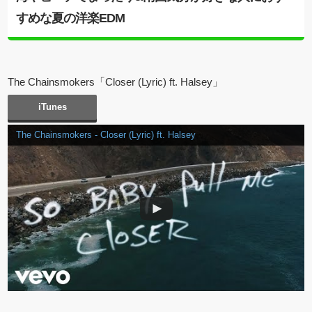
すめな夏の洋楽EDM
The Chainsmokers「Closer (Lyric) ft. Halsey」
iTunes
The Chainsmokers - Closer (Lyric) ft. Halsey