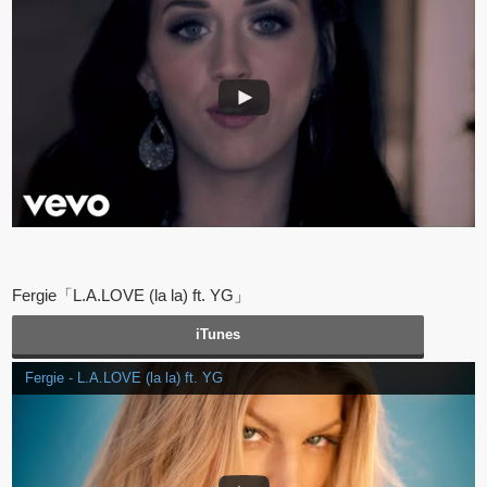
Fergie「L.A.LOVE (la la) ft. YG」
iTunes
Fergie - L.A.LOVE (la la) ft. YG