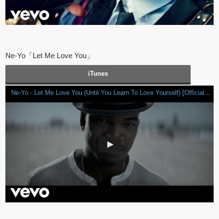
Ne-Yo「Let Me Love You」
iTunes
Ne-Yo - Let Me Love You (Until You Learn To Love Yourself) [Official Video]