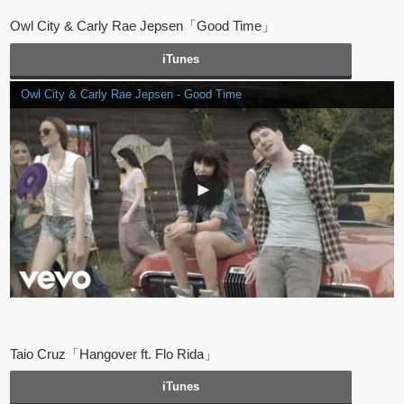
Owl City & Carly Rae Jepsen「Good Time」
iTunes
Owl City & Carly Rae Jepsen - Good Time
Taio Cruz「Hangover ft. Flo Rida」
iTunes