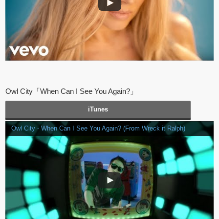
Owl City「When Can I See You Again?」
iTunes
Owl City - When Can I See You Again? (From Wreck it Ralph)