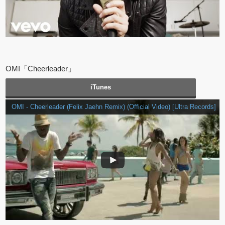
OMI「Cheerleader」
iTunes
OMI - Cheerleader (Felix Jaehn Remix) (Official Video) [Ultra Records]