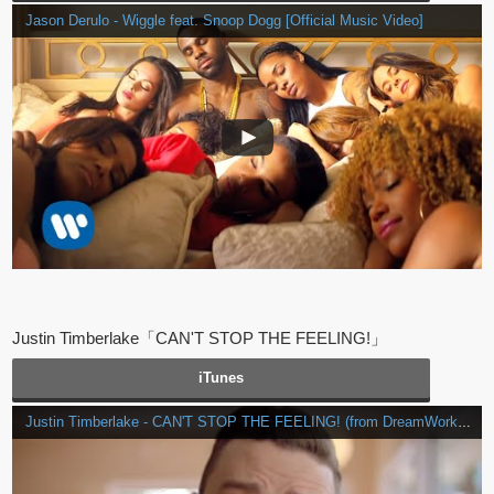
Jason Derulo - Wiggle feat. Snoop Dogg [Official Music Video]
Justin Timberlake「CAN'T STOP THE FEELING!」
iTunes
Justin Timberlake - CAN'T STOP THE FEELING! (from DreamWorks Animation's "TROLLS") (Official Video)