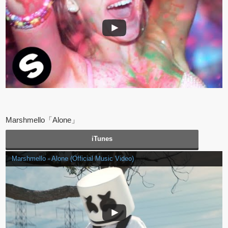
Marshmello「Alone」
iTunes
Marshmello - Alone (Official Music Video)