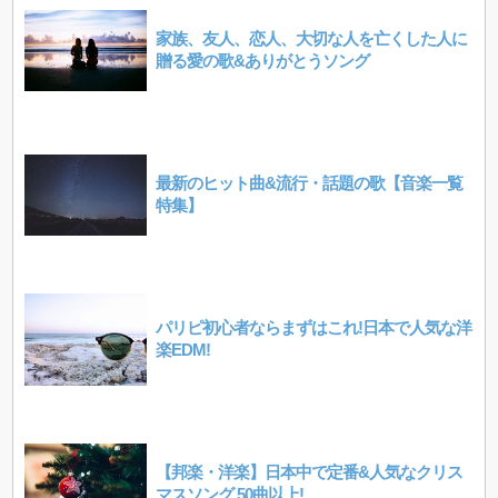
家族、友人、恋人、大切な人を亡くした人に
贈る愛の歌&ありがとうソング
最新のヒット曲&流行・話題の歌【音楽一覧
特集】
パリピ初心者ならまずはこれ!日本で人気な洋
楽EDM!
【邦楽・洋楽】日本中で定番&人気なクリス
マスソング 50曲以上!