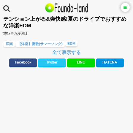
テンション上がる&爽快感!夏のドライブでおすすめ
な洋楽EDM
2017年09月06日
EDM
洋楽
【洋楽】夏歌(サマーソング)
全て表示する
テンションが上がる歌&盛り上がる曲
メロディ・曲の雰囲気別
Facebook
Twitter
LINE
HATENA