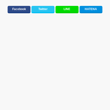
洋楽男性アーティスト
洋楽女性アーティスト
メロディ・曲の雰囲気別
Facebook
Twitter
LINE
HATENA
応援ソング
バラード・歌詞が泣ける歌
テンションが上がる歌&盛り上がる曲
元気が出る歌・やる気が出る曲・明るい曲・楽しい歌・勇気が出る歌