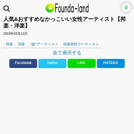
人気&おすすめなかっこいい女性アーティスト【邦
楽・洋楽】
2019年03月11日
邦楽
洋楽
"総"アーティスト
邦楽男性アーティスト
全て表示する
邦楽女性アーティスト
男女グループ・デュエット・その他
洋楽男性アーティスト
洋楽女性アーティスト
メロディ・曲の雰囲気別
Facebook
Twitter
LINE
HATENA
応援ソング
バラード・歌詞が泣ける歌
テンションが上がる歌&盛り上がる曲
元気が出る歌・やる気が出る曲・明るい曲・楽しい歌・勇気が出る歌