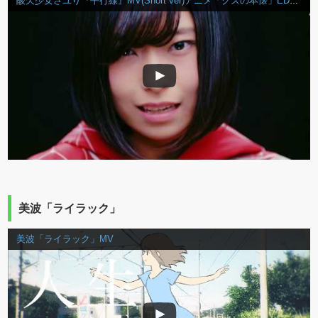
酸欠少女さユり『平行線』MV(Short ver)アニメ「クズの本懐」EDテーマ
美波「ライラック」
美波「ライラック」MV