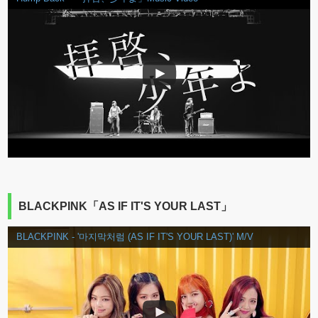
BLACKPINK「AS IF IT'S YOUR LAST」
BLACKPINK - '마지막처럼 (AS IF IT'S YOUR LAST)' M/V