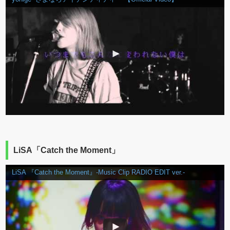
LiSA「Catch the Moment」
LiSA 『Catch the Moment』-Music Clip RADIO EDIT ver.-