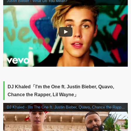
Justin Bieber - What Do You Mean?
DJ Khaled「I'm the One ft. Justin Bieber, Quavo,
Chance the Rapper, Lil Wayne」
DJ Khaled - I'm The One ft. Justin Bieber, Quavo, Chance the Rapper, Lil Wayne