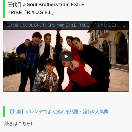
三代目 J Soul Brothers from EXILE
TRIBE「R.Y.U.S.E.I.」
三代目 J SOUL BROTHERS from EXILE TRIBE / 「R.Y.U.S.E.I.」Music Video
【邦楽】ゲレンデでよく流れる話題・流行&人気曲
続きはこちら!