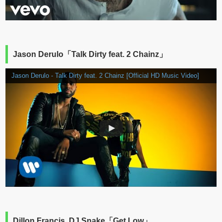
Jason Derulo「Talk Dirty feat. 2 Chainz」
Jason Derulo - Talk Dirty feat. 2 Chainz [Official HD Music Video]
Dillon Francis, DJ Snake「Get Low」