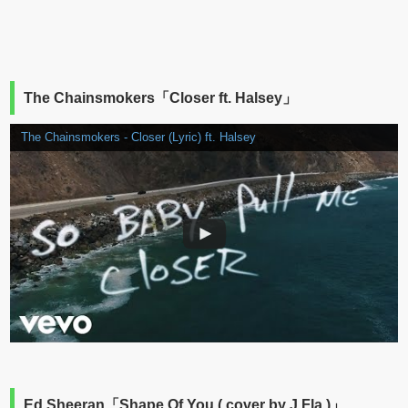
The Chainsmokers「Closer ft. Halsey」
The Chainsmokers - Closer (Lyric) ft. Halsey
Ed Sheeran「Shape Of You ( cover by J.Fla )」