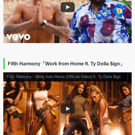
Fifth Harmony「Work from Home ft. Ty Dolla $ign」
Fifth Harmony - Work from Home (Official Video) ft. Ty Dolla $ign