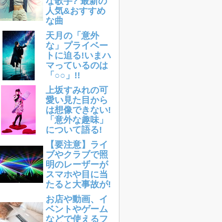
な歌手? 最新の
人気&おすすめ
な曲
天月の「意外
な」プライベー
トに迫る!いまハ
マっているのは
「○○」!!
上坂すみれの可
愛い見た目から
は想像できない!
「意外な趣味」
について語る!
【要注意】ライ
ブやクラブで照
明のレーザーが
スマホや目に当
たると大事故が!
お店や動画、イ
ベントやゲーム
などで使えるフ