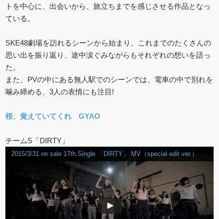
トを中心に、出会いから、旅立ちまでを感じさせる作品となっ
ている。
SKE48劇場を訪れるシーンから始まり、これまでのたくさんの
思い出を振り返り、途中涙ぐみながらもそれぞれの想いを語っ
た。
また、PVの中にある無人駅でのシーンでは、電車の中で別れを
噛み締める、3人の表情にも注目!
桜、覚えていてくれ GYAO
チームS「DIRTY」
2015/3/31 on sale 17th.Single 「DIRTY」 MV（special edit ver.）