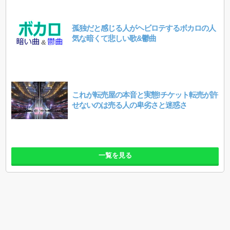
孤独だと感じる人がヘビロテするボカロの人
気な暗くて悲しい歌&鬱曲
これが転売屋の本音と実態!チケット転売が許
せないのは売る人の卑劣さと迷惑さ
一覧を見る