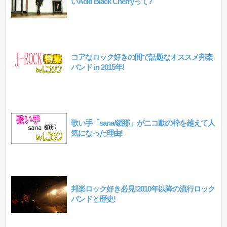
いAcid Black Cherryって?
コアなロック好きの間で話題なオススメ邦楽
バンド in 2015年!
歌い手「sana/鎖那」がニコ動の枠を越えて人
気になった理由!
邦楽ロック好き必見!2010年以降の流行ロック
バンドと歴史!