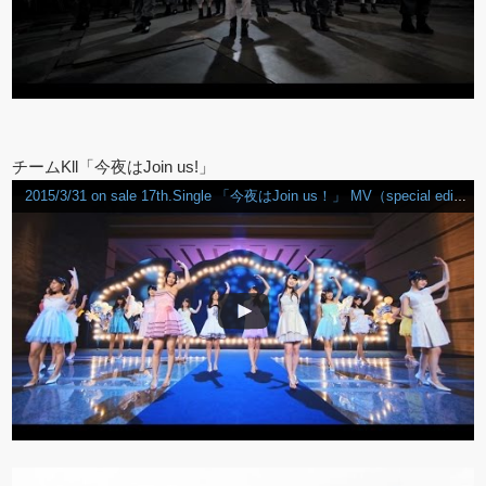
チームKll「今夜はJoin us!」
2015/3/31 on sale 17th.Single 「今夜はJoin us！」 MV（special edit ver.）