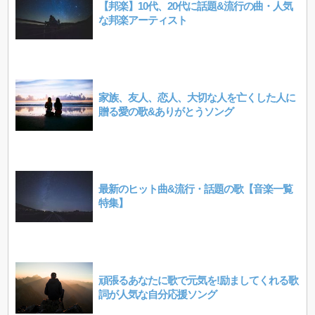
【邦楽】10代、20代に話題&流行の曲・人気
な邦楽アーティスト
家族、友人、恋人、大切な人を亡くした人に
贈る愛の歌&ありがとうソング
最新のヒット曲&流行・話題の歌【音楽一覧
特集】
頑張るあなたに歌で元気を!励ましてくれる歌
詞が人気な自分応援ソング