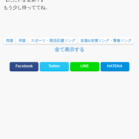
もう少し待っててね。
邦楽
洋楽
スポーツ・部活応援ソング
友達&友情ソング・青春ソング
全て表示する
応援ソング
バラード・歌詞が泣ける歌
メロディ・曲の雰囲気別
テンションが上がる歌&盛り上がる曲
Facebook
Twitter
LINE
HATENA
元気が出る歌・やる気が出る曲・明るい曲・楽しい歌・勇気が出る歌
大切な人に贈る歌&ありがとうソング(感謝の歌)
10、20代に人気・話題・流行・おすすめな邦楽&洋楽