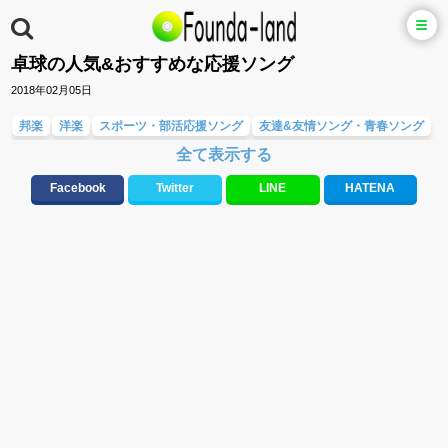
卓球の人気&おすすめな応援ソング
2018年02月05日
邦楽
洋楽
スポーツ・部活応援ソング
友達&友情ソング・青春ソング
全て表示する
応援ソング
バラード・歌詞が泣ける歌
メロディ・曲の雰囲気別
テンションが上がる歌&盛り上がる曲
Facebook
Twitter
LINE
HATENA
元気が出る歌・やる気が出る曲・明るい曲・楽しい歌・勇気が出る歌
大切な人に贈る歌&ありがとうソング(感謝の歌)
10、20代に人気・話題・流行・おすすめな邦楽&洋楽