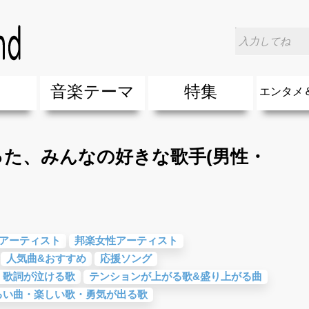
だった、みんなの好きな歌手(男性・女性)特集
楽
音楽テーマ
特集
エンタメ
ージック
ージック
ーティスト
ーティスト
歌(サマーソング)
最新のヒット曲&流行・話題の歌
人気曲&おすすめ
音楽ランキング
ラブソング(恋愛ソング)
応援ソング
バラード・歌詞が泣ける歌
友達&友情ソング・青春ソング
スポーツ・部活応援ソング
卒業ソング&入学ソング
春うた&桜ソング
夏歌(サマーソング)
ハロウィンソング&秋の歌
冬歌&クリスマスソング
お別れの曲・旅立ちの歌
パーティーソング
ドライブ音楽BGM
カラオケ
誕生日ソング&お祝いの歌
ウェディングソング・結婚式の曲
メロディ・曲の雰囲気別
音楽BGM&メドレー
学校(行事・合唱)曲
発売年代別・年齢別 人気音楽
"総"アーティスト
エンタメ
他
楽」の人気＆おすすめ
クトロニック・ダンス・ミュージック)
プ・デュエット・その他
018年・2017年「洋楽」の人気＆おすすめ
10、20代に人気・話題・流行・おすすめな邦楽＆洋
SNS・音楽アプリで10・20代に人気&おすすめな曲
勉強・試験・受験応援ソング 知識に役立つ歌
元気が出る歌・やる気が出る曲・明るい曲・楽しい歌
テンションが上がる歌&盛り上がる曲
大切な人に贈る歌&ありがとうソング(感謝の歌)
自然音BGM・癒しの音楽(リラックス・ヒーリング)
音楽ニュ
エンタメ
だった、みんなの好きな歌手(男性・
アーティスト
邦楽女性アーティスト
人気曲&おすすめ
応援ソング
・歌詞が泣ける歌
テンションが上がる歌&盛り上がる曲
るい曲・楽しい歌・勇気が出る歌