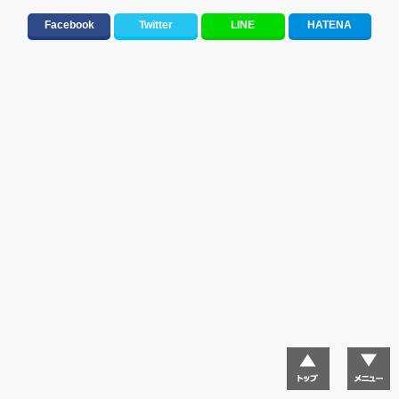
大切な人に贈る歌&ありがとうソング(感謝の歌)
Facebook
Twitter
LINE
HATENA
元気が出る歌・やる気が出る曲・明るい曲・楽しい歌・勇気が出る歌
邦楽男性アーティスト
"総"アーティスト