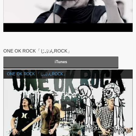
ONE OK ROCK「じぶんROCK」
iTunes
ONE OK ROCK 「じぶんROCK」