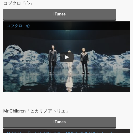
コブクロ「心」
iTunes
コブクロ 心
Mr.Children「ヒカリノアトリエ」
iTunes