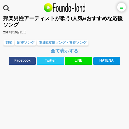
邦楽男性アーティストが歌う!人気&おすすめな応援
ソング
2017年10月20日
邦楽
応援ソング
友達&友情ソング・青春ソング
全て表示する
バラード・歌詞が泣ける歌
テンションが上がる歌&盛り上がる曲
大切な人に贈る歌&ありがとうソング(感謝の歌)
Facebook
Twitter
LINE
HATENA
元気が出る歌・やる気が出る曲・明るい曲・楽しい歌・勇気が出る歌
邦楽男性アーティスト
"総"アーティスト