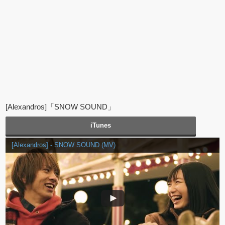
[Alexandros]「SNOW SOUND」
iTunes
[Alexandros] - SNOW SOUND (MV)