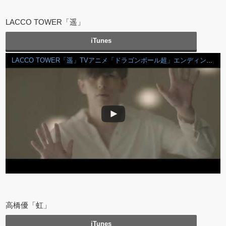
LACCO TOWER「遥」
iTunes
LACCO TOWER「遥」TVアニメ「ドラゴンボール超」エンディング主題歌
高橋優「虹」
iTunes