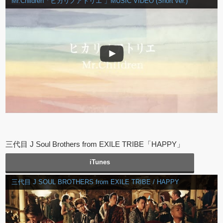
Mr.Children「ヒカリノアトリエ 」MUSIC VIDEO (Short ver.)
三代目 J Soul Brothers from EXILE TRIBE「HAPPY」
iTunes
三代目 J SOUL BROTHERS from EXILE TRIBE / HAPPY