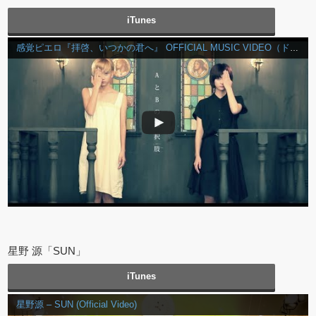
iTunes
感覚ピエロ『拝啓、いつかの君へ』 OFFICIAL MUSIC VIDEO（ドラマ「ゆとりですがなにか」主題歌）
星野 源「SUN」
iTunes
星野源 – SUN (Official Video)