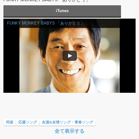
iTunes
FUNKY MONKEY BABYS 「ありがとう」
邦楽
応援ソング
友達&友情ソング・青春ソング
全て表示する
バラード・歌詞が泣ける歌
テンションが上がる歌&盛り上がる曲