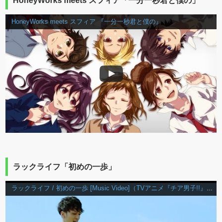
HoneyWorks meets スフィア「一分一秒君と僕の」
HoneyWorks meets スフィア 『一分一秒君と僕の』
ラックライフ「初めの一歩」
ラックライフ / 初めの一歩 [Music Video]（TVアニメ『チア男子!!』OP主題歌）