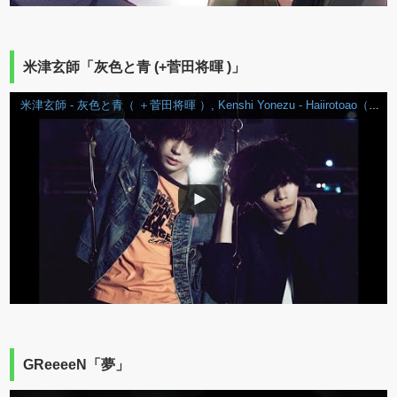
米津玄師「灰色と青 (+菅田将暉 )」
米津玄師 - 灰色と青（ ＋菅田将暉 ）, Kenshi Yonezu - Haiirotoao（+Masaki Suda)
GReeeeN「夢」