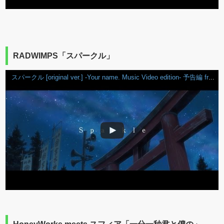
RADWIMPS「スパークル」
スパークル [original ver.] -Your name. Music Video edition- 予告編 from new album「人間開花」初回盤DVD