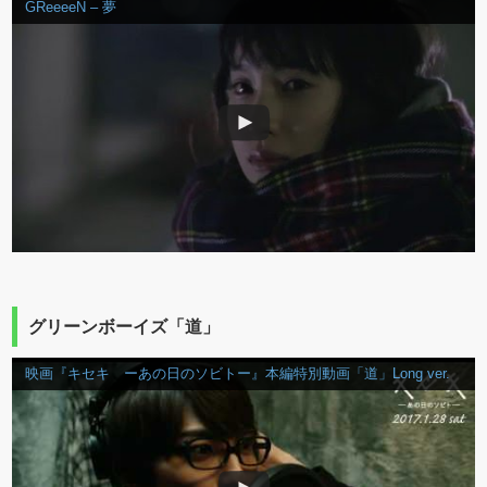
GReeeeN – 夢
グリーンボーイズ「道」
映画『キセキ ーあの日のソビトー』本編特別動画「道」Long ver.