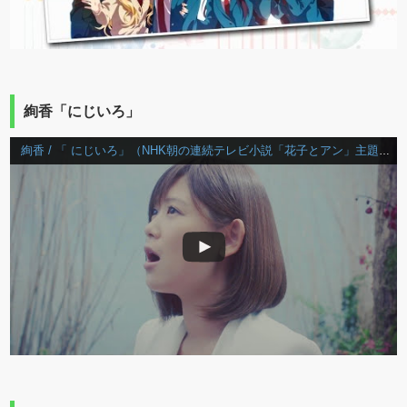
絢香「にじいろ」
絢香 / 「 にじいろ」（NHK朝の連続テレビ小説「花子とアン」主題歌）Music Video(Short Ver.)