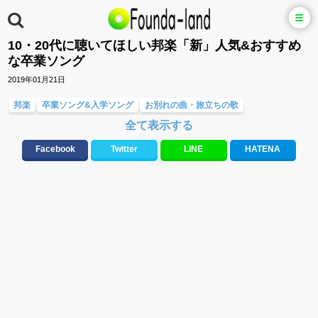
10・20代に聴いてほしい邦楽「新」人気&おすすめ
な卒業ソング
2019年01月21日
邦楽
卒業ソング&入学ソング
お別れの曲・旅立ちの歌
全て表示する
友達&友情ソング・青春ソング
応援ソング
大切な人に贈る歌&ありがとうソング(感謝の歌)
ラブソング(恋愛ソング)
Facebook
Twitter
LINE
HATENA
元気が出る歌・やる気が出る曲・明るい曲・楽しい歌・勇気が出る歌
春うた&桜ソング
10、20代に人気・話題・流行・おすすめな邦楽&洋楽