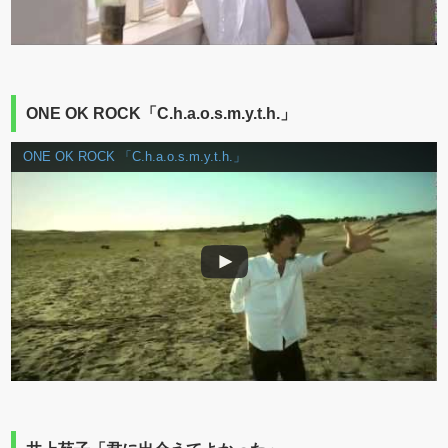
ONE OK ROCK「C.h.a.o.s.m.y.t.h.」
ONE OK ROCK 「C.h.a.o.s.m.y.t.h.」