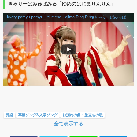
きゃりーぱみゅぱみゅ「ゆめのはじまりんりん」
kyary pamyu pamyu - Yumeno Hajima Ring Ring(きゃりーぱみゅぱみゅ - ゆめのはじまりんりん) Official Music Video
邦楽
卒業ソング&入学ソング
お別れの曲・旅立ちの歌
全て表示する
友達&友情ソング・青春ソング
応援ソング
大切な人に贈る歌&ありがとうソング(感謝の歌)
ラブソング(恋愛ソング)