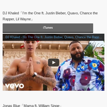
DJ Khaled「I'm the One ft. Justin Bieber, Quavo, Chance the
Rapper, Lil Wayne」
iTunes
DJ Khaled - I'm The One ft. Justin Bieber, Quavo, Chance the Rapper, Lil Wayne
Jonas Blue「Mama ft. William Singe」