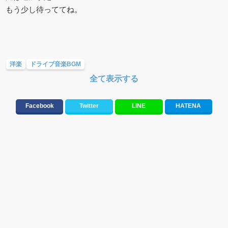
もう少し待っててね。
洋楽
ドライブ音楽BGM
全て表示する
元気が出る歌・やる気が出る曲・明るい曲・楽しい歌・勇気が出る歌
テンションが上がる歌&盛り上がる曲
メロディ・曲の雰囲気別
Facebook
Twitter
LINE
HATENA
人気曲&おすすめ