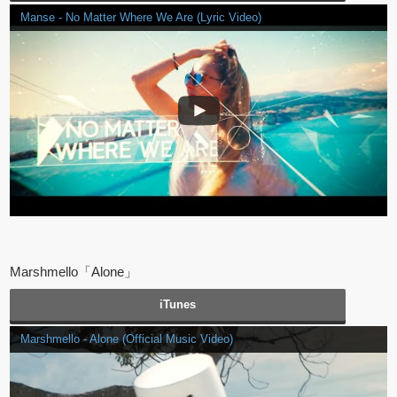
Manse - No Matter Where We Are (Lyric Video)
Marshmello「Alone」
iTunes
Marshmello - Alone (Official Music Video)