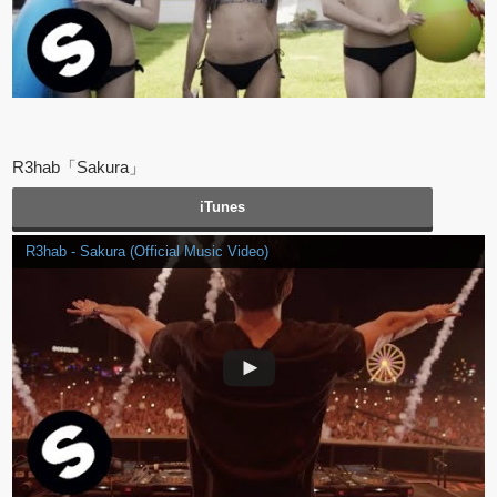
R3hab「Sakura」
iTunes
R3hab - Sakura (Official Music Video)