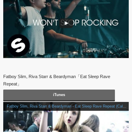
Fatboy Slim, Riva Starr & Beardyman「Eat Sleep Rave
Repeat」
iTunes
Fatboy Slim, Riva Starr & Beardyman - Eat Sleep Rave Repeat (Calvin Harris Remix) [Official Video]