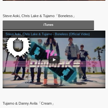
Steve Aoki, Chris Lake & Tujamo「Boneless」
iTunes
Steve Aoki, Chris Lake & Tujamo - Boneless (Official Video)
Tujamo & Danny Avila「Cream」