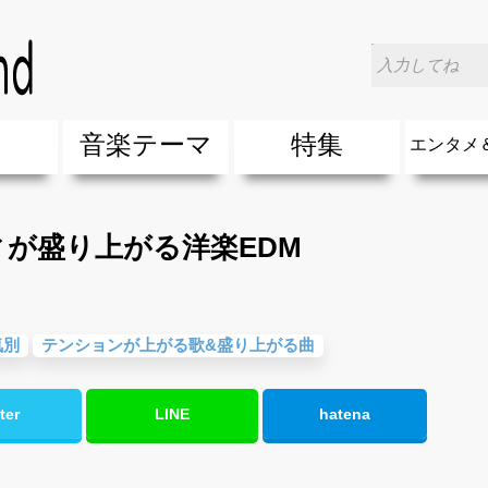
ィが盛り上がる洋楽EDM
楽
音楽テーマ
特集
エンタメ
ージック
ージック
ーティスト
ーティスト
歌(サマーソング)
最新のヒット曲&流行・話題の歌
人気曲&おすすめ
音楽ランキング
ラブソング(恋愛ソング)
応援ソング
バラード・歌詞が泣ける歌
友達&友情ソング・青春ソング
スポーツ・部活応援ソング
卒業ソング&入学ソング
春うた&桜ソング
夏歌(サマーソング)
ハロウィンソング&秋の歌
冬歌&クリスマスソング
お別れの曲・旅立ちの歌
パーティーソング
ドライブ音楽BGM
カラオケ
誕生日ソング&お祝いの歌
ウェディングソング・結婚式の曲
メロディ・曲の雰囲気別
音楽BGM&メドレー
学校(行事・合唱)曲
発売年代別・年齢別 人気音楽
"総"アーティスト
エンタメ
他
楽」の人気＆おすすめ
クトロニック・ダンス・ミュージック)
プ・デュエット・その他
018年・2017年「洋楽」の人気＆おすすめ
10、20代に人気・話題・流行・おすすめな邦楽＆洋
SNS・音楽アプリで10・20代に人気&おすすめな曲
勉強・試験・受験応援ソング 知識に役立つ歌
元気が出る歌・やる気が出る曲・明るい曲・楽しい歌
テンションが上がる歌&盛り上がる曲
大切な人に贈る歌&ありがとうソング(感謝の歌)
自然音BGM・癒しの音楽(リラックス・ヒーリング)
音楽ニュ
エンタメ
が盛り上がる洋楽EDM
気別
テンションが上がる歌&盛り上がる曲
ter
LINE
hatena