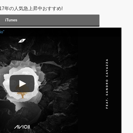
17年の人気急上昇中おすすめ!
iTunes
io”