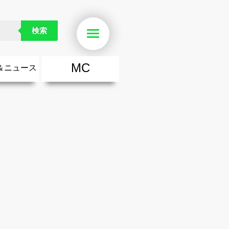
検索
Menu
MC
＆ニュース
楽
・勇気が出る歌
ース
ニュース