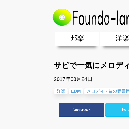
トップ
>
洋楽
>
サビで一気にメロデ
邦楽
洋
邦楽ポップス(J-POP)
邦楽ロック(J-ROCK)
K-POP
アニソン/ボカロ
アイドル
ヴィジュアル系(V系)
邦楽男性アーティスト
邦楽女性アーティスト
クラブミュ
ダンスミュ
洋楽男性ア
洋楽女性ア
【洋楽】夏
男女グループ・デュエット・その
2019年・2018年・2017年「邦
EDM(エレ
男女グルー
2019年・2
サビで一気にメロディ
2017年08月24日
洋楽
EDM
メロディ・曲の雰囲
facebook
twit