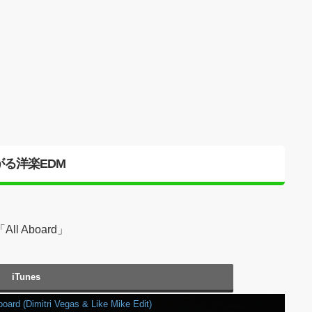
る洋楽EDM
s「All Aboard」
iTunes
board (Dimitri Vegas & Like Mike Edit)