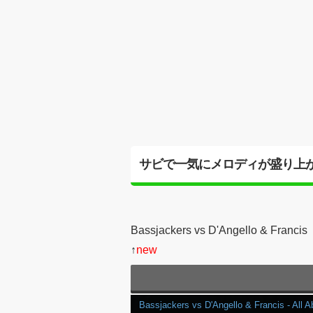
サビで一気にメロディが盛り上が
Bassjackers vs D'Angello & Franci
↑
new
Bassjackers vs D'Angello & Francis - All A