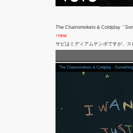
The Chainsmokers & Coldplay「Some
↑
new
サビはミディアムテンポですが、ス
The Chainsmokers & Coldplay - Something J