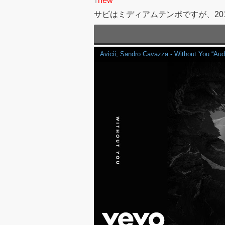
↑
new
サビはミディアムテンポですが、20
Avicii, Sandro Cavazza - Without You “Aud