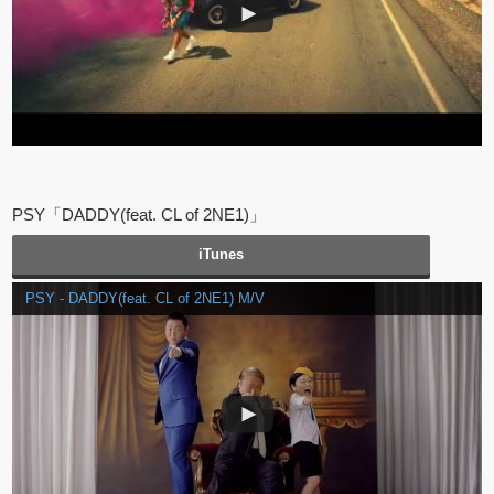
PSY「DADDY(feat. CL of 2NE1)」
iTunes
PSY - DADDY(feat. CL of 2NE1) M/V