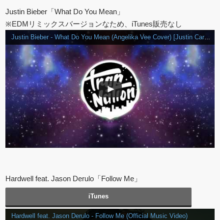
Justin Bieber「What Do You Mean」
※EDMリミックスバージョンなため、iTunes販売なし
Justin Bieber - What Do You Mean (Angelika Vee Cover) [Justin Caruso Remix]
Hardwell feat. Jason Derulo「Follow Me」
iTunes
Hardwell feat. Jason Derulo - Follow Me (Official Music Video)