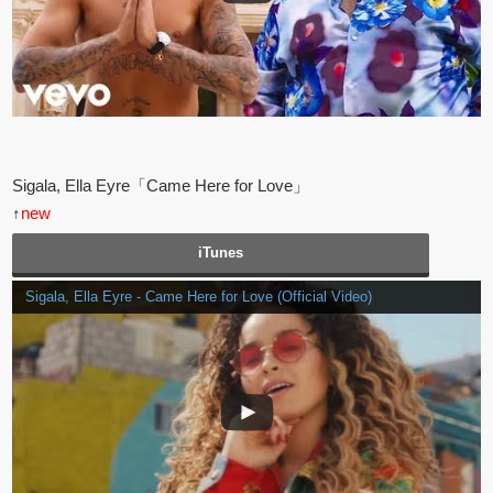
Sigala, Ella Eyre「Came Here for Love」
↑
new
iTunes
Sigala, Ella Eyre - Came Here for Love (Official Video)