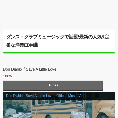
ダンス・クラブミュージックで話題!最新の人気&定
番な洋楽EDM曲
Don Diablo「Save A Little Love」
↑
new
iTunes
Don Diablo - Save A Little Love | Official Music Video