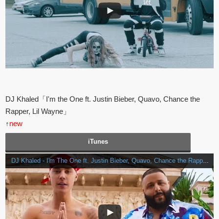
DJ Khaled「I'm the One ft. Justin Bieber, Quavo, Chance the
Rapper, Lil Wayne」
↑
new
iTunes
DJ Khaled - I'm The One ft. Justin Bieber, Quavo, Chance the Rapper, Lil Wayne