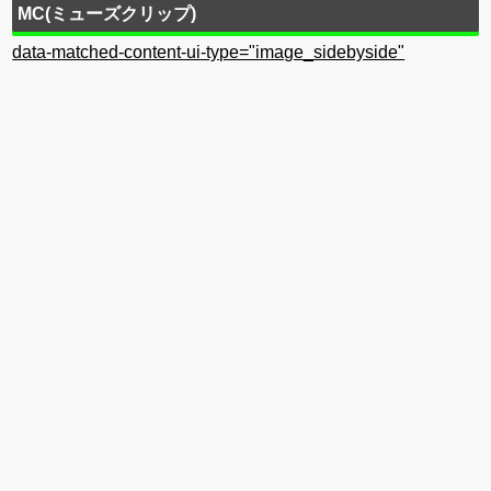
MC(ミューズクリップ)
data-matched-content-ui-type="image_sidebyside"