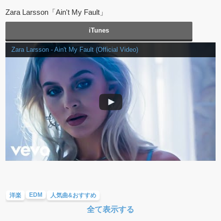
Zara Larsson「Ain't My Fault」
iTunes
Zara Larsson - Ain't My Fault (Official Video)
EDM
洋楽
人気曲&おすすめ
全て表示する