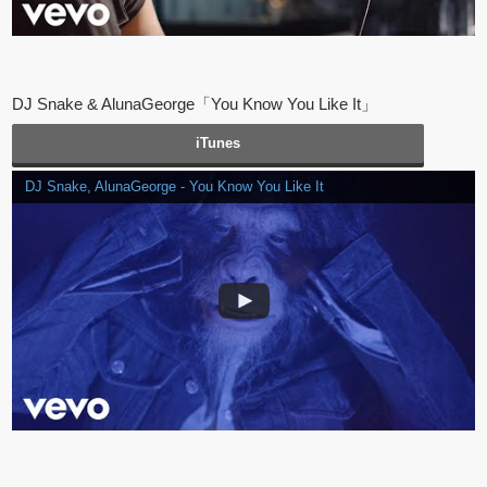
DJ Snake & AlunaGeorge「You Know You Like It」
iTunes
DJ Snake, AlunaGeorge - You Know You Like It