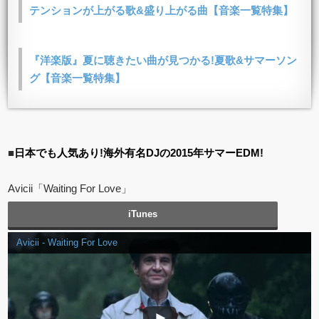
テンションが上がる歌&盛り上がる曲【音楽一覧特集】
『洋楽版』夏に聴きたい曲が見つかる!夏歌&サマーソン
グ【音楽一覧特集】
■
日本でも人気あり!海外有名DJの2015年サマーEDM!
Avicii「Waiting For Love」
iTunes
Avicii - Waiting For Love