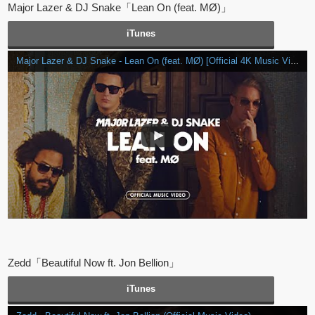
Major Lazer & DJ Snake「Lean On (feat. MØ)」
iTunes
Major Lazer & DJ Snake - Lean On (feat. MØ) [Official 4K Music Video]
Zedd「Beautiful Now ft. Jon Bellion」
iTunes