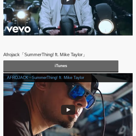
Afrojack「SummerThing! ft. Mike Taylor」
iTunes
AFROJACK - SummerThing! ft. Mike Taylor