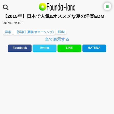
【2015年】日本で人気&オススメな夏の洋楽EDM
2017年07月14日
EDM
洋楽
【洋楽】夏歌(サマーソング)
全て表示する
テンションが上がる歌&盛り上がる曲
メロディ・曲の雰囲気別
Facebook
Twitter
LINE
HATENA