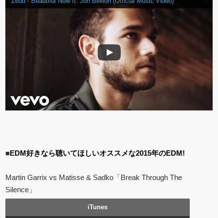
Zedd - Beautiful Now ft. Jon Bellion (Official Music Video)
■
EDM好きなら聴いてほしいオススメな2015年のEDM!
Martin Garrix vs Matisse & Sadko「Break Through The
Silence」
iTunes