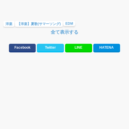
EDM
洋楽
【洋楽】夏歌(サマーソング)
全て表示する
テンションが上がる歌&盛り上がる曲
メロディ・曲の雰囲気別
Facebook
Twitter
LINE
HATENA