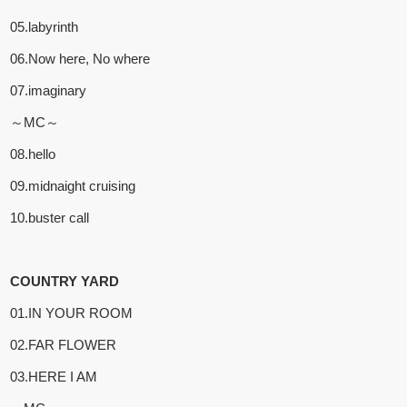
05.labyrinth
06.Now here, No where
07.imaginary
～MC～
08.hello
09.midnaight cruising
10.buster call
COUNTRY YARD
01.IN YOUR ROOM
02.FAR FLOWER
03.HERE I AM