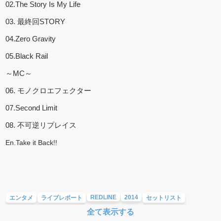
02.The Story Is My Life
03.
最終回
STORY
04.Zero Gravity
05.Black Rail
～MC～
06.
モノクロエフェクター
07.Second Limit
08.
不可逆リプレイス
En.Take it Back!!
REDLINE
2014
エンタメ
ライブレポート
セットリスト
全て表示する
04 LIMITED SAZABYS
COUNTRY YARD
MY FIRST STORY