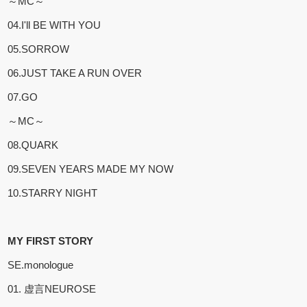
～MC～
04.I'll BE WITH YOU
05.SORROW
06.JUST TAKE A RUN OVER
07.GO
～MC～
08.QUARK
09.SEVEN YEARS MADE MY NOW
10.STARRY NIGHT
MY FIRST STORY
SE.monologue
01.
虚言
NEUROSE