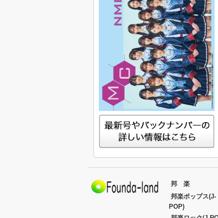
邦 楽
邦楽ポップス(J-
POP)
邦楽ロック(J-RO