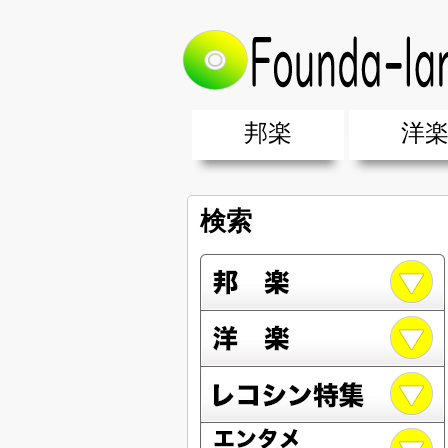
邦楽
洋
邦楽ポップス(J-POP)
邦楽ロック(J-ROCK)
K-POP
アニソン/ボカロ
アイドル
ヴィジュアル系(V系)
邦楽男性アーティスト
邦楽女性アーティスト
クラブミュ
ダンスミュ
洋楽男性ア
洋楽女性ア
【洋楽】夏
男女グループ・デュエット・その
2019年・2018年・2017年「邦
EDM(エレ
男女グルー
2019年・2
検索