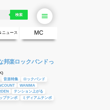
検索
Menu
MC
＆ニュース
楽
・勇気が出る歌
ース
ニュース
うな邦楽ロックバンドっ
K)
音楽特集
ロックバンド
NCOUNT
WANIMA
RDEN
テンション上がる
ップテンポ
ミディアムテンポ