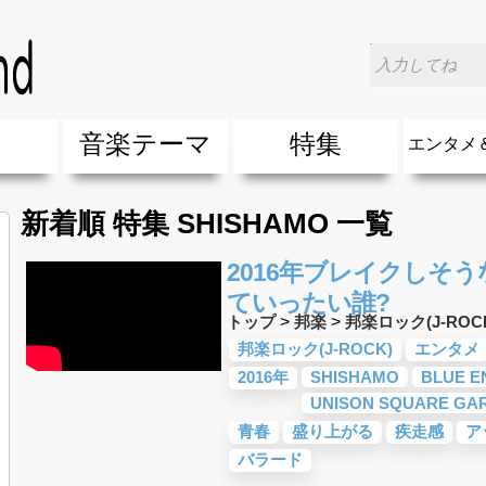
楽
音楽テーマ
特集
エンタメ
ージック
ージック
ーティスト
ーティスト
歌(サマーソング)
最新のヒット曲&流行・話題の歌
人気曲&おすすめ
音楽ランキング
ラブソング(恋愛ソング)
応援ソング
バラード・歌詞が泣ける歌
友達&友情ソング・青春ソング
スポーツ・部活応援ソング
卒業ソング&入学ソング
春うた&桜ソング
夏歌(サマーソング)
ハロウィンソング&秋の歌
冬歌&クリスマスソング
お別れの曲・旅立ちの歌
パーティーソング
ドライブ音楽BGM
カラオケ
誕生日ソング&お祝いの歌
ウェディングソング・結婚式の曲
メロディ・曲の雰囲気別
音楽BGM&メドレー
学校(行事・合唱)曲
発売年代別・年齢別 人気音楽
"総"アーティスト
エンタメ
他
楽」の人気＆おすすめ
クトロニック・ダンス・ミュージック)
プ・デュエット・その他
018年・2017年「洋楽」の人気＆おすすめ
10、20代に人気・話題・流行・おすすめな邦楽＆洋
SNS・音楽アプリで10・20代に人気&おすすめな曲
勉強・試験・受験応援ソング 知識に役立つ歌
元気が出る歌・やる気が出る曲・明るい曲・楽しい歌
テンションが上がる歌&盛り上がる曲
大切な人に贈る歌&ありがとうソング(感謝の歌)
自然音BGM・癒しの音楽(リラックス・ヒーリング)
音楽ニュ
エンタメ
新着順 特集 SHISHAMO 一覧
2016年ブレイクしそ
ていったい誰?
トップ
>
邦楽
>
邦楽ロック(J-ROC
邦楽ロック(J-ROCK)
エンタメ
2016年
SHISHAMO
BLUE E
UNISON SQUARE GA
青春
盛り上がる
疾走感
ア
バラード