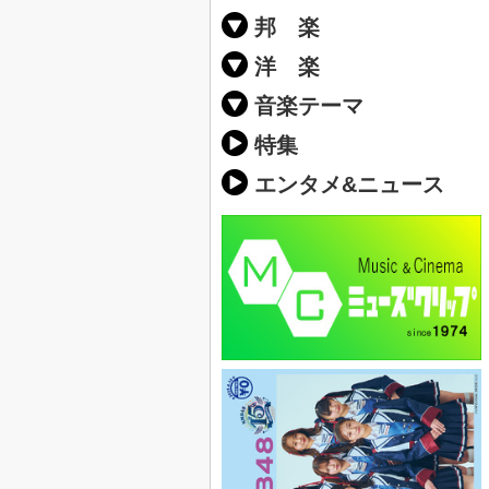
邦 楽
邦楽ポップス(J
邦楽ロック(J-
K-POP
アニソン/ボ
アイドル
ヴィジュアル系
邦楽男性アー
邦楽女性アー
男女グループ
2019年・20
他
楽」の人気＆
洋 楽
EDM(エレク
クラブミュー
ダンスミュー
洋楽男性アー
洋楽女性アー
男女グループ
【洋楽】夏歌(
2019年・20
ス・ミュージ
他
楽」の人気＆
音楽テーマ
最新のヒット
人気曲&おす
音楽ランキン
ラブソング(恋
応援ソング
バラード・歌
友達&友情ソ
スポーツ・部
卒業ソング&
10、20代に
SNS・音楽ア
勉強・試験・
春うた&桜ソ
夏歌(サマーソ
ハロウィンソ
冬歌&クリス
元気が出る歌
テンションが
大切な人に贈
お別れの曲・
パーティーソ
ドライブ音楽
カラオケ
誕生日ソング
ウェディング
メロディ・曲
音楽BGM&メ
学校(行事・合
発売年代別・
自然音BGM
"総"アーティ
おすすめな邦
人気&おすす
識に役立つ歌
明るい曲・楽
る曲
ング(感謝の歌
クス・ヒーリ
特集
歌
エンタメ&ニュース