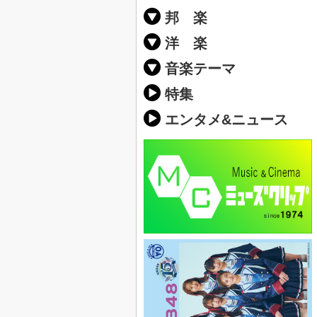
邦 楽
邦楽ポップス(J
邦楽ロック(J-
K-POP
アニソン/ボ
アイドル
ヴィジュアル系
邦楽男性アー
邦楽女性アー
男女グループ
2019年・20
他
楽」の人気＆
洋 楽
EDM(エレク
クラブミュー
ダンスミュー
洋楽男性アー
洋楽女性アー
男女グループ
【洋楽】夏歌(
2019年・20
ス・ミュージ
他
楽」の人気＆
音楽テーマ
最新のヒット
人気曲&おす
音楽ランキン
ラブソング(恋
応援ソング
バラード・歌
友達&友情ソ
スポーツ・部
卒業ソング&
10、20代に
SNS・音楽ア
勉強・試験・
春うた&桜ソ
夏歌(サマーソ
ハロウィンソ
冬歌&クリス
元気が出る歌
テンションが
大切な人に贈
お別れの曲・
パーティーソ
ドライブ音楽
カラオケ
誕生日ソング
ウェディング
メロディ・曲
音楽BGM&メ
学校(行事・合
発売年代別・
自然音BGM
"総"アーティ
おすすめな邦
人気&おすす
識に役立つ歌
明るい曲・楽
る曲
ング(感謝の歌
クス・ヒーリ
特集
歌
エンタメ&ニュース