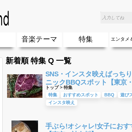
楽
音楽テーマ
特集
エンタメ
ージック
ージック
ーティスト
ーティスト
歌(サマーソング)
最新のヒット曲&流行・話題の歌
人気曲&おすすめ
音楽ランキング
ラブソング(恋愛ソング)
応援ソング
バラード・歌詞が泣ける歌
友達&友情ソング・青春ソング
スポーツ・部活応援ソング
卒業ソング&入学ソング
春うた&桜ソング
夏歌(サマーソング)
ハロウィンソング&秋の歌
冬歌&クリスマスソング
お別れの曲・旅立ちの歌
パーティーソング
ドライブ音楽BGM
カラオケ
誕生日ソング&お祝いの歌
ウェディングソング・結婚式の曲
メロディ・曲の雰囲気別
音楽BGM&メドレー
学校(行事・合唱)曲
発売年代別・年齢別 人気音楽
"総"アーティスト
エンタメ
他
楽」の人気＆おすすめ
クトロニック・ダンス・ミュージック)
プ・デュエット・その他
018年・2017年「洋楽」の人気＆おすすめ
10、20代に人気・話題・流行・おすすめな邦楽＆洋
SNS・音楽アプリで10・20代に人気&おすすめな曲
勉強・試験・受験応援ソング 知識に役立つ歌
元気が出る歌・やる気が出る曲・明るい曲・楽しい歌
テンションが上がる歌&盛り上がる曲
大切な人に贈る歌&ありがとうソング(感謝の歌)
自然音BGM・癒しの音楽(リラックス・ヒーリング)
音楽ニュ
エンタメ
新着順 特集 Q 一覧
SNS・インスタ映えばっち
ニックBBQスポット【東京
トップ
>
特集
特集
おすすめスポット
BBQ
遊び
インスタ映え
手ぶら!オシャレ!女子におす