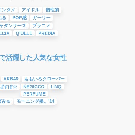
エンタメ
アイドル
個性的
出る
POP感
ガーリー
ャダンサーズ
プラニメ
ECIA
Q'ULLE
PREDIA
4年で活躍した人気な女性
AKB48
ももいろクローバー
ぱすぽ☆
NEGICCO
LINQ
PERFUME
ぱみゅ
モーニング娘。'14