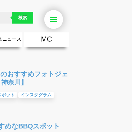
検索
Menu
MC
＆ニュース
楽
・勇気が出る歌
ース
ニュース
りのおすすめフォトジェ
・神奈川】
スポット
インスタグラム
すめなBBQスポット