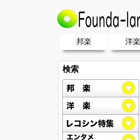
邦楽
洋
邦楽ポップス(J-POP)
邦楽ロック(J-ROCK)
K-POP
アニソン/ボカロ
アイドル
ヴィジュアル系(V系)
邦楽男性アーティスト
邦楽女性アーティスト
クラブミュ
ダンスミュ
洋楽男性ア
洋楽女性ア
【洋楽】夏
男女グループ・デュエット・その
2019年・2018年・2017年「邦
EDM(エレ
男女グルー
2019年・2
検索