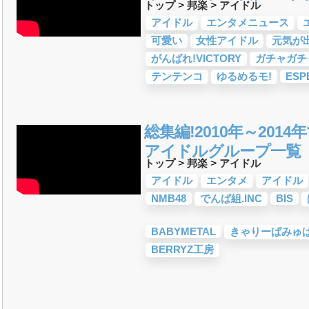
トップ
>
邦楽
>
アイドル
-POP)
ROCK)
カロ
(V系)
ティスト
ティスト
・デュエット・その
18年・2017年「邦
アイドル
エンタメニュース
おすすめ
トロニック・ダン
ジック
ジック
ティスト
ティスト
・デュエット・その
サマーソング)
18年・2017年「洋
可愛い
女性アイドル
元気が
ック)
おすすめ
がんばれ!VICTORY
ガチャガチ
曲&流行・話題の歌
すめ
グ
愛ソング)
詞が泣ける歌
ング・青春ソング
活応援ソング
入学ソング
人気・話題・流行・
プリで10・20代に
受験応援ソング 知
ング
ング)
ング&秋の歌
マスソング
・やる気が出る曲・
上がる歌&盛り上が
る歌&ありがとうソ
旅立ちの歌
ング
BGM
&お祝いの歌
ソング・結婚式の曲
の雰囲気別
ドレー
唱)曲
年齢別 人気音楽
・癒しの音楽(リラッ
スト
テンテンコ
ゆるめるモ!
ESP
楽＆洋楽
めな曲
しい歌・勇気が出る
)
ング)
総集編!2010年～201
アイドルグループ一覧
トップ
>
邦楽
>
アイドル
アイドル
エンタメ
アイドル
NMB48
でんぱ組.INC
BIS
BABYMETAL
きゃりーぱみゅ
BERRYZ工房