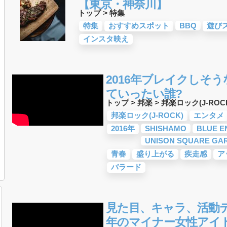
【東京・神奈川】
トップ
>
特集
特集
おすすめスポット
BBQ
遊び
インスタ映え
2016年ブレイクしそ
ていったい誰?
トップ
>
邦楽
>
邦楽ロック(J-ROC
邦楽ロック(J-ROCK)
エンタメ
2016年
SHISHAMO
BLUE E
UNISON SQUARE GA
青春
盛り上がる
疾走感
ア
バラード
見た目、キャラ、活動テ
年のマイナー女性アイド