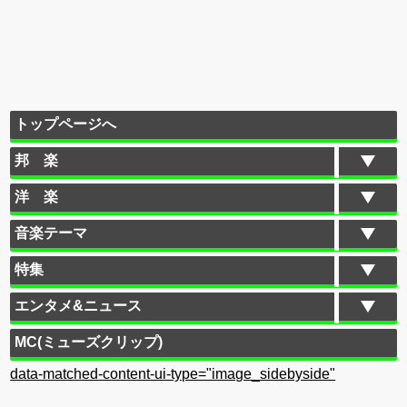
トップページへ
邦 楽
洋 楽
音楽テーマ
特集
エンタメ&ニュース
MC(ミューズクリップ)
data-matched-content-ui-type="image_sidebyside"