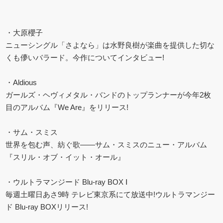
・大原櫻子
ニューシングル「さよなら」は水野良樹が楽曲を提供した切な
くも儚いバラード。今作についてインタビュー!
・Aldious
ガールズ・ヘヴィメタル・バンドのトップランナーが今年2枚
目のアルバム『We Are』をリリース!
・サム・スミス
世界を包む声、紡ぐ歌――サム・スミスのニュー・アルバム
『スリル・オブ・イット・オール』
・ウルトラマンジード Blu-ray BOX Ⅰ
毎週土曜日あさ9時 テレビ東京系にて放送中!ウルトラマンジー
ド Blu-ray BOXリリース!