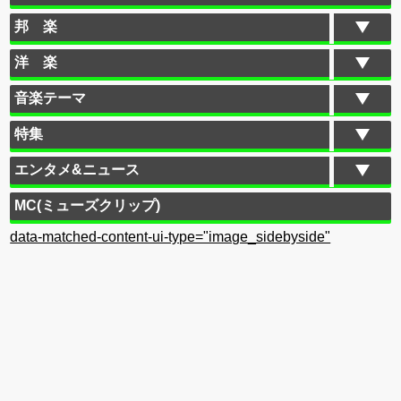
邦 楽
洋 楽
音楽テーマ
特集
エンタメ&ニュース
MC(ミューズクリップ)
data-matched-content-ui-type="image_sidebyside"