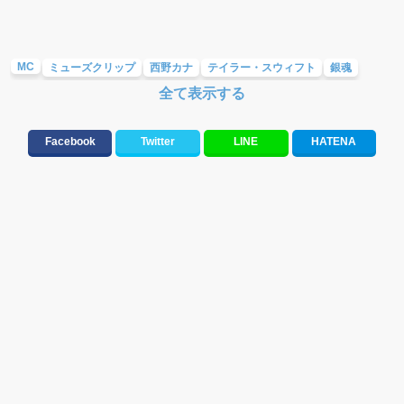
MC
ミューズクリップ
西野カナ
テイラー・スウィフト
銀魂
全て表示する
AKB48
ALDIOUS
大原櫻子
サム・スミス
ウルトラマンジード
Facebook
Twitter
LINE
HATENA