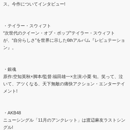
ス。今作についてインタビュー!
・テイラー・スウィフト
“次世代のクイーン・オブ・ポップ”テイラー・スウィフト
が、“自分らしさ”を世界に示した6thアルバム『レピュテーショ
ン』。
・銀魂
原作:空知英秋×脚本/監督:福田雄一×主演:小栗 旬。笑って、泣
いて、アツくなる、天下無敵の痛快アクション・エンターテイ
メント!
・AKB48
ニューシングル「11月のアンクレット」は渡辺麻友ラストシン
グル!