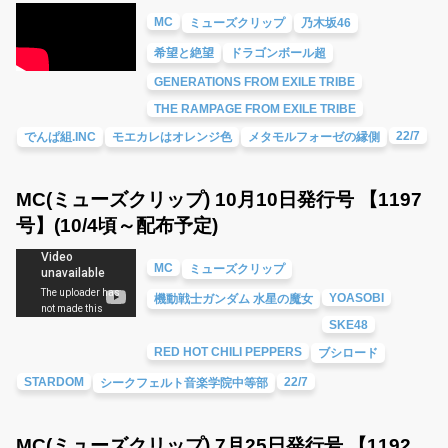
MC
ミューズクリップ
乃木坂46
希望と絶望
ドラゴンボール超
GENERATIONS FROM EXILE TRIBE
THE RAMPAGE FROM EXILE TRIBE
22/7
でんぱ組.INC
モエカレはオレンジ色
メタモルフォーゼの縁側
MC(ミューズクリップ) 10月10日発行号 【1197
号】(10/4頃～配布予定)
MC
ミューズクリップ
YOASOBI
機動戦士ガンダム 水星の魔女
SKE48
RED HOT CHILI PEPPERS
ブシロード
STARDOM
22/7
シークフェルト音楽学院中等部
MC(ミューズクリップ) 7月25日発行号 【1192