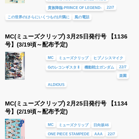
22/7
貴族降臨-PRINCE OF LEGEND-
この世界の(さらにいくつもの)片隅に
風の電話
MC(ミューズクリップ) 3月25日発行号 【1136
号】(3/19頃～配布予定)
MC
ミューズクリップ
ヒプノシスマイク
22/7
Gのレコンギスタ Ⅱ
機動戦士ガンダム
楽園
ALDIOUS
MC(ミューズクリップ) 2月25日発行号 【1134
号】(2/19頃～配布予定)
MC
ミューズクリップ
日向坂46
ONE PIECE STAMPEDE
AAA
22/7