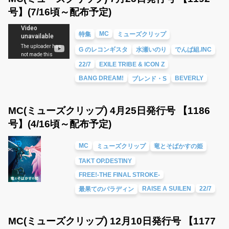
号】(7/16頃～配布予定)
MC
特集
ミューズクリップ
G のレコンギスタ
水瀬いのり
でんぱ組.INC
22/7
EXILE TRIBE & ICON Z
BANG DREAM!
BEVERLY
ブレンド・S
MC(ミューズクリップ) 4月25日発行号 【1186
号】(4/16頃～配布予定)
MC
ミューズクリップ
竜とそばかすの姫
TAKT OP.DESTINY
FREE!-THE FINAL STROKE-
RAISE A SUILEN
22/7
最果てのパラディン
MC(ミューズクリップ) 12月10日発行号 【1177