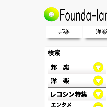
邦楽
洋
邦楽ポップス(J-POP)
邦楽ロック(J-ROCK)
K-POP
アニソン/ボカロ
アイドル
ヴィジュアル系(V系)
邦楽男性アーティスト
邦楽女性アーティスト
クラブミュ
ダンスミュ
洋楽男性ア
洋楽女性ア
【洋楽】夏
男女グループ・デュエット・その
2019年・2018年・2017年「邦
EDM(エレ
男女グルー
2019年・2
検索