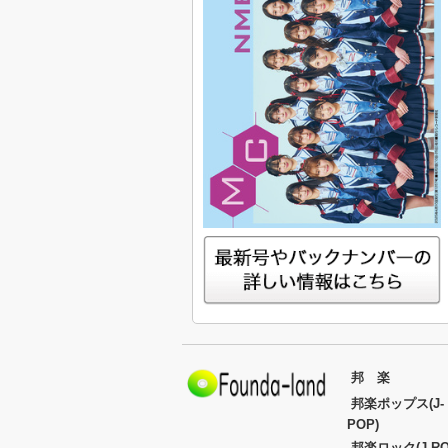
邦 楽
邦楽ポップス(J-
POP)
邦楽ロック(J-RO