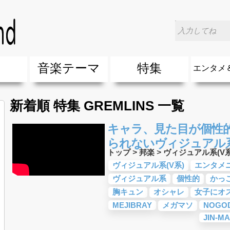
楽
音楽テーマ
特集
エンタメ
ージック
ージック
ーティスト
ーティスト
歌(サマーソング)
最新のヒット曲&流行・話題の歌
人気曲&おすすめ
音楽ランキング
ラブソング(恋愛ソング)
応援ソング
バラード・歌詞が泣ける歌
友達&友情ソング・青春ソング
スポーツ・部活応援ソング
卒業ソング&入学ソング
春うた&桜ソング
夏歌(サマーソング)
ハロウィンソング&秋の歌
冬歌&クリスマスソング
お別れの曲・旅立ちの歌
パーティーソング
ドライブ音楽BGM
カラオケ
誕生日ソング&お祝いの歌
ウェディングソング・結婚式の曲
メロディ・曲の雰囲気別
音楽BGM&メドレー
学校(行事・合唱)曲
発売年代別・年齢別 人気音楽
"総"アーティスト
エンタメ
他
楽」の人気＆おすすめ
クトロニック・ダンス・ミュージック)
プ・デュエット・その他
018年・2017年「洋楽」の人気＆おすすめ
10、20代に人気・話題・流行・おすすめな邦楽＆洋
SNS・音楽アプリで10・20代に人気&おすすめな曲
勉強・試験・受験応援ソング 知識に役立つ歌
元気が出る歌・やる気が出る曲・明るい曲・楽しい歌
テンションが上がる歌&盛り上がる曲
大切な人に贈る歌&ありがとうソング(感謝の歌)
自然音BGM・癒しの音楽(リラックス・ヒーリング)
音楽ニュ
エンタメ
新着順 特集 GREMLINS 一覧
キャラ、見た目が個性的
られないヴィジュアル系
トップ
>
邦楽
>
ヴィジュアル系(V系
ヴィジュアル系(V系)
エンタメ
ヴィジュアル系
個性的
かっ
胸キュン
オシャレ
女子にオ
MEJIBRAY
メガマソ
NOGO
JIN-M