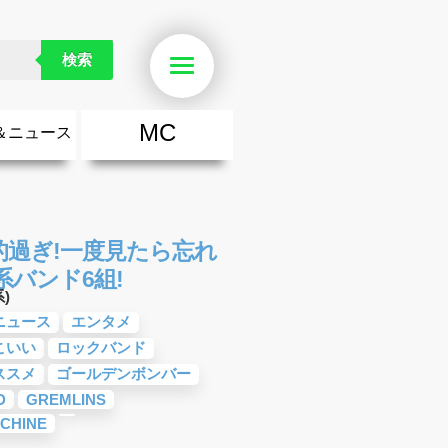
検索
Menu
MC
＆ニュース
楽
・勇気が出る歌
ース
ニュース
過ぎ!一度見たら忘れ
バンド6組!
)
ニュース
エンタメ
こいい
ロックバンド
ススメ
ゴールデンボンバー
D
GREMLINS
ACHINE