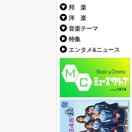
邦 楽
邦楽ポップス(J
邦楽ロック(J-
K-POP
アニソン/ボ
アイドル
ヴィジュアル系
邦楽男性アー
邦楽女性アー
男女グループ
2019年・20
他
楽」の人気＆
洋 楽
EDM(エレク
クラブミュー
ダンスミュー
洋楽男性アー
洋楽女性アー
男女グループ
【洋楽】夏歌(
2019年・20
ス・ミュージ
他
楽」の人気＆
音楽テーマ
最新のヒット
人気曲&おす
音楽ランキン
ラブソング(恋
応援ソング
バラード・歌
友達&友情ソ
スポーツ・部
卒業ソング&
10、20代に
SNS・音楽ア
勉強・試験・
春うた&桜ソ
夏歌(サマーソ
ハロウィンソ
冬歌&クリス
元気が出る歌
テンションが
大切な人に贈
お別れの曲・
パーティーソ
ドライブ音楽
カラオケ
誕生日ソング
ウェディング
メロディ・曲
音楽BGM&メ
学校(行事・合
発売年代別・
自然音BGM
"総"アーティ
おすすめな邦
人気&おすす
識に役立つ歌
明るい曲・楽
る曲
ング(感謝の歌
クス・ヒーリ
特集
歌
エンタメ&ニュース