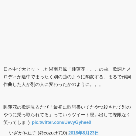
日本中で大ヒットした湘南乃風「睡蓮花」。この曲、歌詞とメ
ロディが途中でまったく別の曲のように豹変する。まるで作詞
作曲した人が別の人に変わったかのように。。。
睡蓮花の歌詞見るたび「最初に歌詞書いてたやつ殺されて別の
やつに乗っ取られてる」っていうツイート思い出して際限なく
笑ってしまう
pic.twitter.com/UevyGyhee0
— いざかや辻子 (@cozuch710)
2018年8月23日