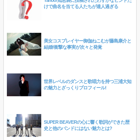
Yahoo!知恵袋に投稿されたわずかなヒントだ
けで曲名を当てる人たちが達人過ぎる
美女コスプレイヤー御伽ねこむが藤島康介と
結婚!衝撃な事実が次々と発覚
世界レベルのダンスと歌唱力を持つ三浦大知
の魅力とざっくりプロフィール!
SUPER BEAVERの心に響く歌詞ができた歴
史と他のバンドにはない魅力とは?