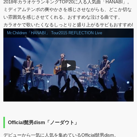
2018年カラオケランキングTOP20に入る人気曲「HANABI」。
ミディアムテンポの爽やかさを感じさせながらも、どこか切な
い雰囲気を感じさせてくれる、おすすめな泣ける曲です。
カラオケで歌いたくなるしっとりと盛り上がるサビもおすすめ!
Mr.Children「HANABI」 Tour2015 REFLECTION Live
Official髭男dism「ノーダウト」
デビューから一気に人気を集めているOfficial髭男dism。