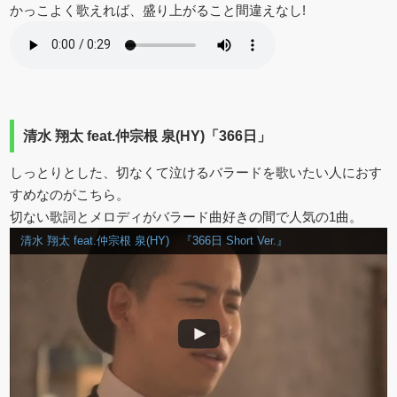
かっこよく歌えれば、盛り上がること間違えなし!
清水 翔太 feat.仲宗根 泉(HY)「366日」
しっとりとした、切なくて泣けるバラードを歌いたい人におす
すめなのがこちら。
切ない歌詞とメロディがバラード曲好きの間で人気の1曲。
清水 翔太 feat.仲宗根 泉(HY) 『366日 Short Ver.』