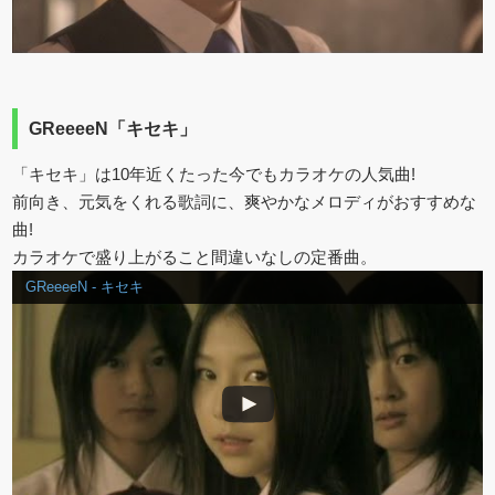
GReeeeN「キセキ」
「キセキ」は10年近くたった今でもカラオケの人気曲!
前向き、元気をくれる歌詞に、爽やかなメロディがおすすめな
曲!
カラオケで盛り上がること間違いなしの定番曲。
GReeeeN - キセキ