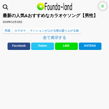
最新の人気&おすすめなカラオケソング【男性】
2018年12月18日
邦楽
カラオケ
テンションが上がる歌&盛り上がる曲
全て表示する
元気が出る歌・やる気が出る曲・明るい曲・楽しい歌・勇気が出る歌
人気曲&おすすめ
応援ソング
ラブソング(恋愛ソング)
Facebook
Twitter
LINE
HATENA
バラード・歌詞が泣ける歌
友達&友情ソング・青春ソング
誕生日ソング&お祝いの歌
邦楽男性アーティスト
邦楽女性アーティスト