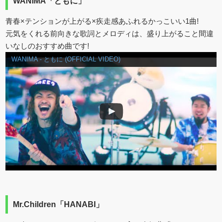
WANIMA「ともに」
青春×テンションが上がる×疾走感あふれるかっこいい1曲!
元気をくれる前向きな歌詞とメロディは、盛り上がること間違
いなしのおすすめ曲です!
WANIMA - ともに (OFFICIAL VIDEO)
Mr.Children「HANABI」