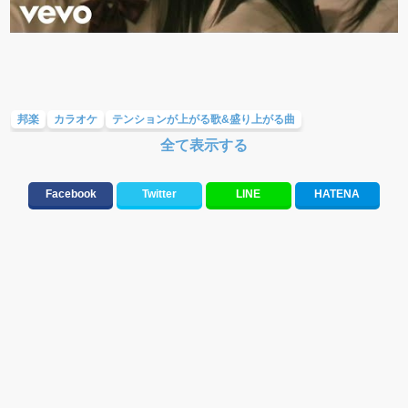
邦楽
カラオケ
テンションが上がる歌&盛り上がる曲
全て表示する
元気が出る歌・やる気が出る曲・明るい曲・楽しい歌・勇気が出る歌
人気曲&おすすめ
応援ソング
ラブソング(恋愛ソング)
Facebook
Twitter
LINE
HATENA
バラード・歌詞が泣ける歌
友達&友情ソング・青春ソング
誕生日ソング&お祝いの歌
邦楽男性アーティスト
邦楽女性アーティスト