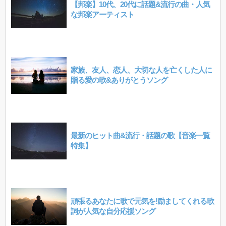
【邦楽】10代、20代に話題&流行の曲・人気
な邦楽アーティスト
家族、友人、恋人、大切な人を亡くした人に
贈る愛の歌&ありがとうソング
最新のヒット曲&流行・話題の歌【音楽一覧
特集】
頑張るあなたに歌で元気を!励ましてくれる歌
詞が人気な自分応援ソング