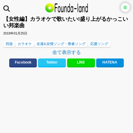
【女性編】カラオケで歌いたい!盛り上がるかっこい
い邦楽曲
2019年01月25日
邦楽
カラオケ
友達&友情ソング・青春ソング
応援ソング
全て表示する
テンションが上がる歌&盛り上がる曲
メロディ・曲の雰囲気別
人気曲&おすすめ
Facebook
Twitter
LINE
HATENA
元気が出る歌・やる気が出る曲・明るい曲・楽しい歌・勇気が出る歌
邦楽女性アーティスト