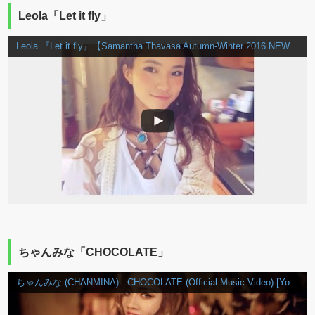
Leola「Let it fly」
Leola 『Let it fly』【Samantha Thavasa Autumn-Winter 2016 NEW TVCM】
ちゃんみな「CHOCOLATE」
ちゃんみな (CHANMINA) - CHOCOLATE (Official Music Video) [YouTube Ver.]