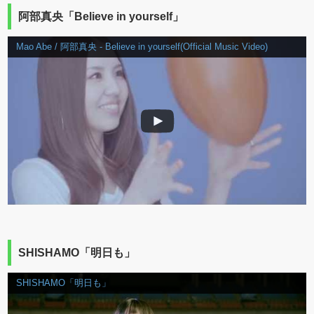
阿部真央「Believe in yourself」
Mao Abe / 阿部真央 - Believe in yourself(Official Music Video)
SHISHAMO「明日も」
SHISHAMO「明日も」