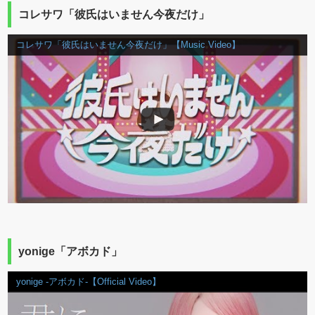
コレサワ「彼氏はいません今夜だけ」
コレサワ「彼氏はいません今夜だけ」【Music Video】
yonige「アボカド」
yonige -アボカド-【Official Video】