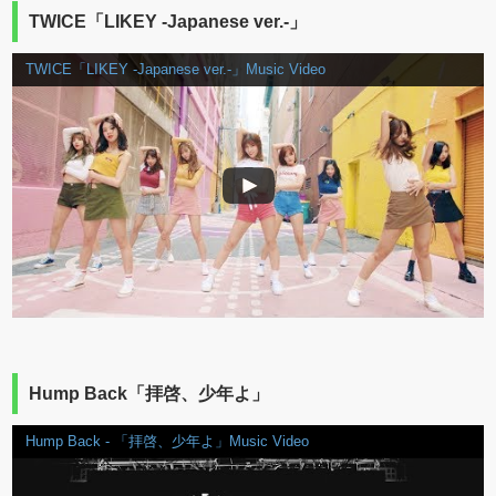
TWICE「LIKEY -Japanese ver.-」
TWICE「LIKEY -Japanese ver.-」Music Video
Hump Back「拝啓、少年よ」
Hump Back - 「拝啓、少年よ」Music Video