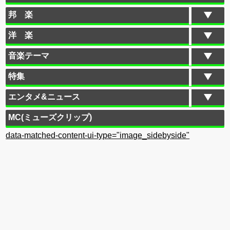
邦 楽
洋 楽
音楽テーマ
特集
エンタメ&ニュース
MC(ミューズクリップ)
data-matched-content-ui-type="image_sidebyside"