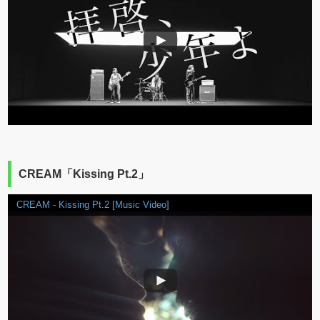
CREAM「Kissing Pt.2」
CREAM - Kissing Pt.2 [Music Video]