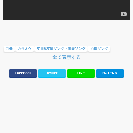
邦楽
カラオケ
友達&友情ソング・青春ソング
応援ソング
全て表示する
テンションが上がる歌&盛り上がる曲
メロディ・曲の雰囲気別
人気曲&おすすめ
Facebook
Twitter
LINE
HATENA
元気が出る歌・やる気が出る曲・明るい曲・楽しい歌・勇気が出る歌
邦楽女性アーティスト