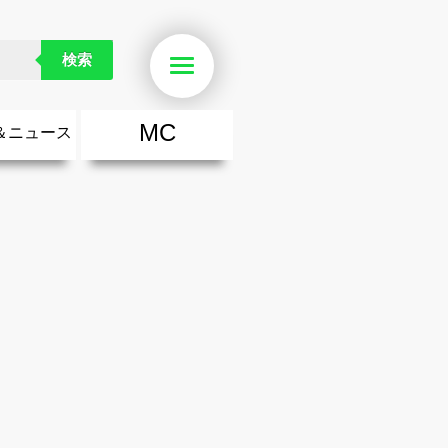
検索
Menu
MC
＆ニュース
楽
・勇気が出る歌
ース
ニュース