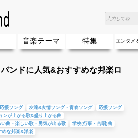
クバンドに人気&おすすめな邦楽ロック曲
楽
音楽テーマ
特集
エンタメ
ージック
ージック
ーティスト
ーティスト
歌(サマーソング)
最新のヒット曲&流行・話題の歌
人気曲&おすすめ
音楽ランキング
ラブソング(恋愛ソング)
応援ソング
バラード・歌詞が泣ける歌
友達&友情ソング・青春ソング
スポーツ・部活応援ソング
卒業ソング&入学ソング
春うた&桜ソング
夏歌(サマーソング)
ハロウィンソング&秋の歌
冬歌&クリスマスソング
お別れの曲・旅立ちの歌
パーティーソング
ドライブ音楽BGM
カラオケ
誕生日ソング&お祝いの歌
ウェディングソング・結婚式の曲
メロディ・曲の雰囲気別
音楽BGM&メドレー
学校(行事・合唱)曲
発売年代別・年齢別 人気音楽
"総"アーティスト
エンタメ
他
楽」の人気＆おすすめ
クトロニック・ダンス・ミュージック)
プ・デュエット・その他
018年・2017年「洋楽」の人気＆おすすめ
10、20代に人気・話題・流行・おすすめな邦楽＆洋
SNS・音楽アプリで10・20代に人気&おすすめな曲
勉強・試験・受験応援ソング 知識に役立つ歌
元気が出る歌・やる気が出る曲・明るい曲・楽しい歌
テンションが上がる歌&盛り上がる曲
大切な人に贈る歌&ありがとうソング(感謝の歌)
自然音BGM・癒しの音楽(リラックス・ヒーリング)
音楽ニュ
エンタメ
クバンドに人気&おすすめな邦楽ロ
応援ソング
友達&友情ソング・青春ソング
応援ソング
ョンが上がる歌&盛り上がる曲
るい曲・楽しい歌・勇気が出る歌
学校(行事・合唱)曲
すめな邦楽&洋楽