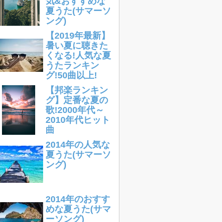
気&おすすめな
夏うた(サマーソ
ング)
【2019年最新】
暑い夏に聴きた
くなる!人気な夏
うたランキン
グ!50曲以上!
【邦楽ランキン
グ】定番な夏の
歌!2000年代～
2010年代ヒット
曲
2014年の人気な
夏うた(サマーソ
ング)
2014年のおすす
めな夏うた(サマ
ーソング)