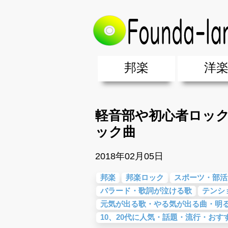
トップ
>
邦楽
>
軽音部や初心者ロッ
邦楽
洋
邦楽ポップス(J-POP)
邦楽ロック(J-ROCK)
K-POP
アニソン/ボカロ
アイドル
ヴィジュアル系(V系)
邦楽男性アーティスト
邦楽女性アーティスト
クラブミュ
ダンスミュ
洋楽男性ア
洋楽女性ア
【洋楽】夏
男女グループ・デュエット・その
2019年・2018年・2017年「邦
EDM(エレ
男女グルー
2019年・2
軽音部や初心者ロッ
ック曲
2018年02月05日
邦楽
邦楽ロック
スポーツ・部活
バラード・歌詞が泣ける歌
テンシ
元気が出る歌・やる気が出る曲・明
10、20代に人気・話題・流行・おす