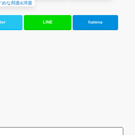
すめな邦楽&洋楽
ter
LINE
hatena