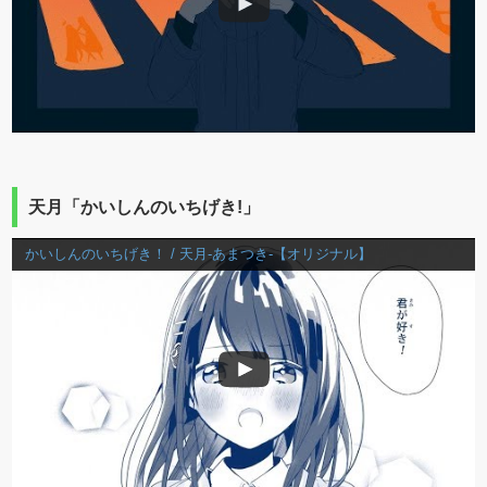
天月「かいしんのいちげき!」
かいしんのいちげき！ / 天月-あまつき-【オリジナル】