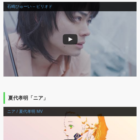
石崎ひゅーい – ピリオド
夏代孝明「ニア」
ニア / 夏代孝明 MV