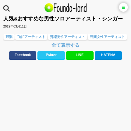
人気&おすすめな男性ソロアーティスト・シンガー
2019年03月11日
邦楽
"総"アーティスト
邦楽男性アーティスト
邦楽女性アーティスト
全て表示する
人気曲&おすすめ
10、20代に人気・話題・流行・おすすめな邦楽&洋楽
応援ソング
ラブソング(恋愛ソング)
バラード・歌詞が泣ける歌
Facebook
Twitter
LINE
HATENA
テンションが上がる歌&盛り上がる曲
元気が出る歌・やる気が出る曲・明るい曲・楽しい歌・勇気が出る歌