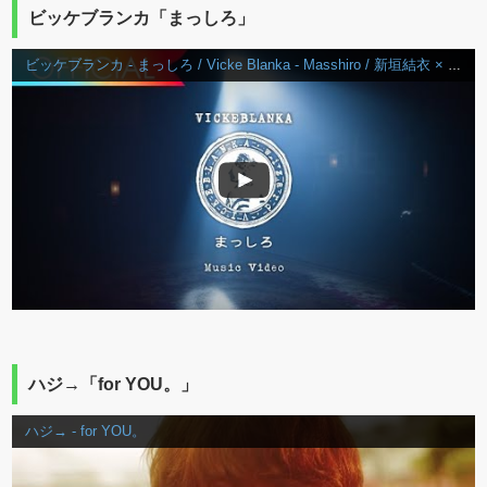
ビッケブランカ「まっしろ」
ビッケブランカ - まっしろ / Vicke Blanka - Masshiro / 新垣結衣 × 松田龍平 W主演 日本テレビ系水曜ドラマ『獣になれない私たち』挿入歌
ハジ→「for YOU。」
ハジ→ - for YOU。