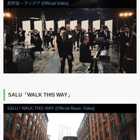
星野源 – アイデア (Official Video)
SALU「WALK THIS WAY」
SALU / WALK THIS WAY (Official Music Video)