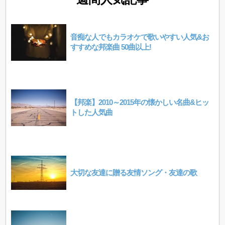
音痴な人でもカラオケで歌いやすい人気&お
すすめな邦楽曲 50曲以上!
【邦楽】2010～2015年の懐かしい名曲&ヒッ
トした人気曲
大切な友達に贈る友情ソング・友達の歌