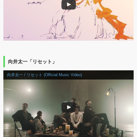
向井太一「リセット」
向井太一 / リセット (Official Music Video)