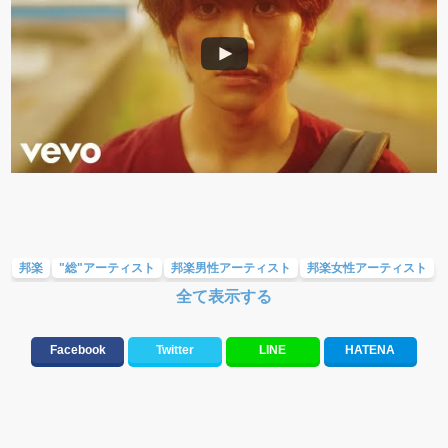
邦楽
"総"アーティスト
邦楽男性アーティスト
邦楽女性アーティスト
全て表示する
人気曲&おすすめ
10、20代に人気・話題・流行・おすすめな邦楽&洋楽
応援ソング
ラブソング(恋愛ソング)
バラード・歌詞が泣ける歌
Facebook
Twitter
LINE
HATENA
テンションが上がる歌&盛り上がる曲
元気が出る歌・やる気が出る曲・明るい曲・楽しい歌・勇気が出る歌