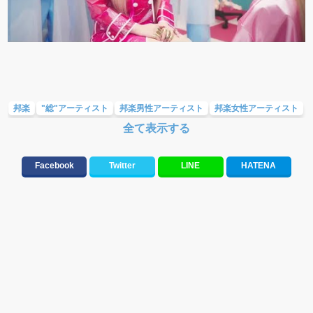
邦楽
"総"アーティスト
邦楽男性アーティスト
邦楽女性アーティスト
全て表示する
人気曲&おすすめ
10、20代に人気・話題・流行・おすすめな邦楽&洋楽
応援ソング
ラブソング(恋愛ソング)
バラード・歌詞が泣ける歌
Facebook
Twitter
LINE
HATENA
テンションが上がる歌&盛り上がる曲
元気が出る歌・やる気が出る曲・明るい曲・楽しい歌・勇気が出る歌