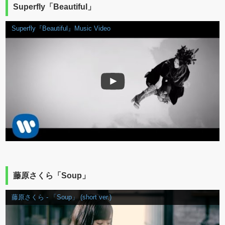
Superfly「Beautiful」
Superfly『Beautiful』Music Video
藤原さくら「Soup」
藤原さくら - 「Soup」 (short ver.)