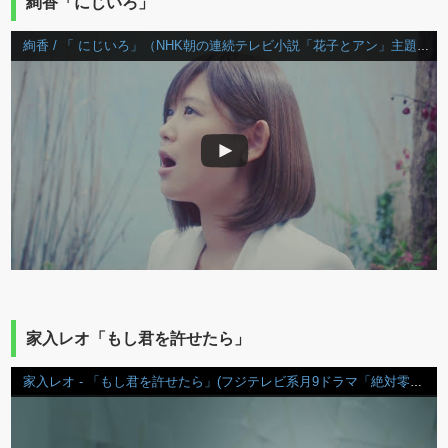
絢香「にじいろ」
絢香 / 「 にじいろ」（NHK朝の連続テレビ小説「花子とアン」主題歌）Music Video(Short Ver.)
家入レオ「もし君を許せたら」
家入レオ - 「もし君を許せたら」(フジテレビ系月9ドラマ「絶対零度～未然犯罪潜入捜査～」主題歌）