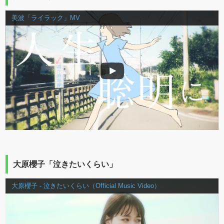
美波「ライラック」MV
大原櫻子「泣きたいくらい」
大原櫻子 - 泣きたいくらい（Official Music Video）