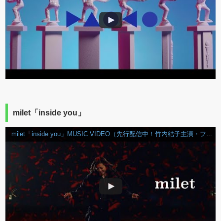
milet「inside you」
milet「inside you」MUSIC VIDEO（先行配信中！竹内結子主演・フジテレビ系ドラマ『スキャンダル専門弁護士 QUEEN』OPテーマ）