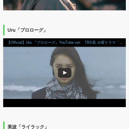
Uru「プロローグ」
【Official】Uru 『プロローグ』YouTube ver. TBS系 火曜ドラマ「中学聖日記」主題歌
美波「ライラック」