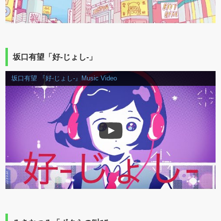
坂口有望「好-じょし-」
坂口有望 『好-じょし-』Music Video