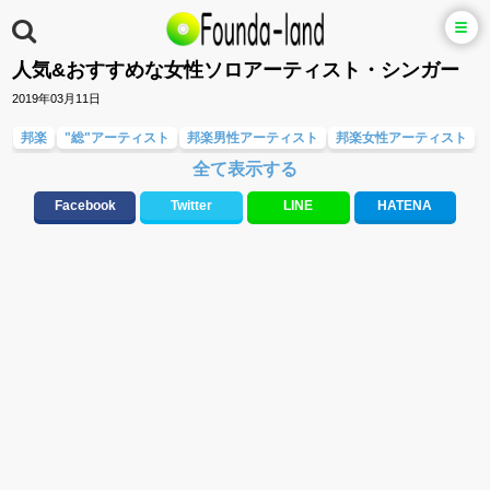
人気&おすすめな女性ソロアーティスト・シンガー
2019年03月11日
邦楽
"総"アーティスト
邦楽男性アーティスト
邦楽女性アーティスト
全て表示する
人気曲&おすすめ
10、20代に人気・話題・流行・おすすめな邦楽&洋楽
応援ソング
ラブソング(恋愛ソング)
バラード・歌詞が泣ける歌
Facebook
Twitter
LINE
HATENA
テンションが上がる歌&盛り上がる曲
元気が出る歌・やる気が出る曲・明るい曲・楽しい歌・勇気が出る歌