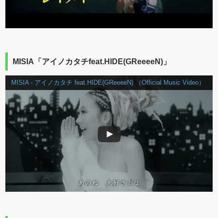
MISIA「アイノカタチfeat.HIDE(GReeeeN)」
MISIA - アイノカタチ feat.HIDE(GReeeeN) （Official Music Video）