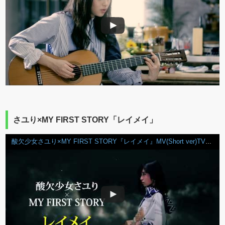
さユり×MY FIRST STORY「レイメイ」
酸欠少女さユり×MY FIRST STORY『レイメイ』MV(Short ver)TVアニメ『ゴールデンカムイ』第二期OPテーマ