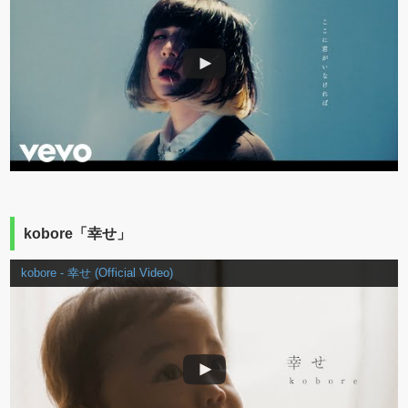
kobore「幸せ」
kobore - 幸せ (Official Video)