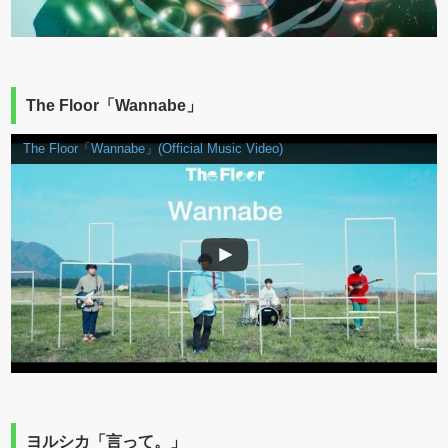
The Floor「Wannabe」
The Floor「Wannabe」(Official Music Video)
ヨルシカ「言って。」