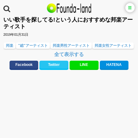
いい歌手を探してる!という人におすすめな邦楽アー
ティスト
2019年01月31日
邦楽
"総"アーティスト
邦楽男性アーティスト
邦楽女性アーティスト
全て表示する
応援ソング
ラブソング(恋愛ソング)
バラード・歌詞が泣ける歌
テンションが上がる歌&盛り上がる曲
Facebook
Twitter
LINE
HATENA
元気が出る歌・やる気が出る曲・明るい曲・楽しい歌・勇気が出る歌