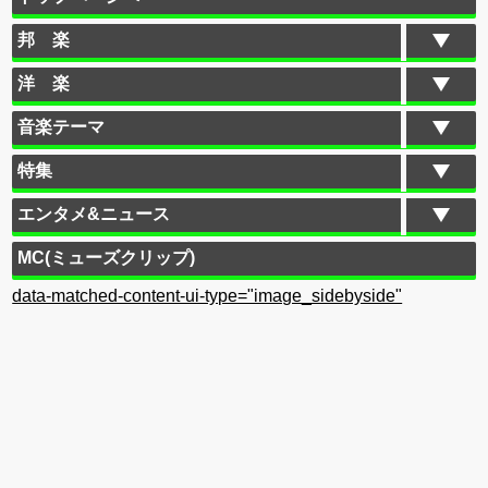
邦 楽
洋 楽
音楽テーマ
特集
エンタメ&ニュース
MC(ミューズクリップ)
data-matched-content-ui-type="image_sidebyside"