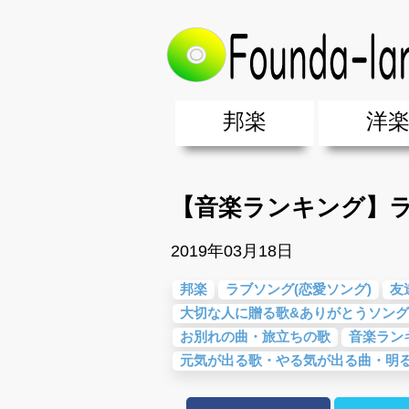
トップ
>
邦楽
>
【音楽ランキング】
邦楽
洋
邦楽ポップス(J-POP)
邦楽ロック(J-ROCK)
K-POP
アニソン/ボカロ
アイドル
ヴィジュアル系(V系)
邦楽男性アーティスト
邦楽女性アーティスト
クラブミュ
ダンスミュ
洋楽男性ア
洋楽女性ア
【洋楽】夏
男女グループ・デュエット・その
2019年・2018年・2017年「邦
EDM(エレ
男女グルー
2019年・2
【音楽ランキング】
2019年03月18日
邦楽
ラブソング(恋愛ソング)
友
大切な人に贈る歌&ありがとうソング
お別れの曲・旅立ちの歌
音楽ラン
元気が出る歌・やる気が出る曲・明