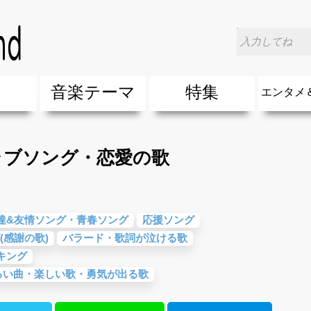
ラブソング・恋愛の歌
楽
音楽テーマ
特集
エンタメ
ージック
ージック
ーティスト
ーティスト
歌(サマーソング)
最新のヒット曲&流行・話題の歌
人気曲&おすすめ
音楽ランキング
ラブソング(恋愛ソング)
応援ソング
バラード・歌詞が泣ける歌
友達&友情ソング・青春ソング
スポーツ・部活応援ソング
卒業ソング&入学ソング
春うた&桜ソング
夏歌(サマーソング)
ハロウィンソング&秋の歌
冬歌&クリスマスソング
お別れの曲・旅立ちの歌
パーティーソング
ドライブ音楽BGM
カラオケ
誕生日ソング&お祝いの歌
ウェディングソング・結婚式の曲
メロディ・曲の雰囲気別
音楽BGM&メドレー
学校(行事・合唱)曲
発売年代別・年齢別 人気音楽
"総"アーティスト
エンタメ
他
楽」の人気＆おすすめ
クトロニック・ダンス・ミュージック)
プ・デュエット・その他
018年・2017年「洋楽」の人気＆おすすめ
10、20代に人気・話題・流行・おすすめな邦楽＆洋
SNS・音楽アプリで10・20代に人気&おすすめな曲
勉強・試験・受験応援ソング 知識に役立つ歌
元気が出る歌・やる気が出る曲・明るい曲・楽しい歌
テンションが上がる歌&盛り上がる曲
大切な人に贈る歌&ありがとうソング(感謝の歌)
自然音BGM・癒しの音楽(リラックス・ヒーリング)
音楽ニュ
エンタメ
ラブソング・恋愛の歌
達&友情ソング・青春ソング
応援ソング
(感謝の歌)
バラード・歌詞が泣ける歌
キング
るい曲・楽しい歌・勇気が出る歌