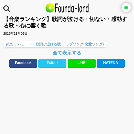
【音楽ランキング】歌詞が泣ける・切ない・感動す
る歌・心に響く歌
2017年11月06日
邦楽
バラード・歌詞が泣ける歌
ラブソング(恋愛ソング)
全て表示する
大切な人に贈る歌&ありがとうソング(感謝の歌)
応援ソング
失恋ソング(ラブソング)
お別れの曲・旅立ちの歌
Facebook
Twitter
LINE
HATENA
元気が出る歌・やる気が出る曲・明るい曲・楽しい歌・勇気が出る歌
音楽ランキング