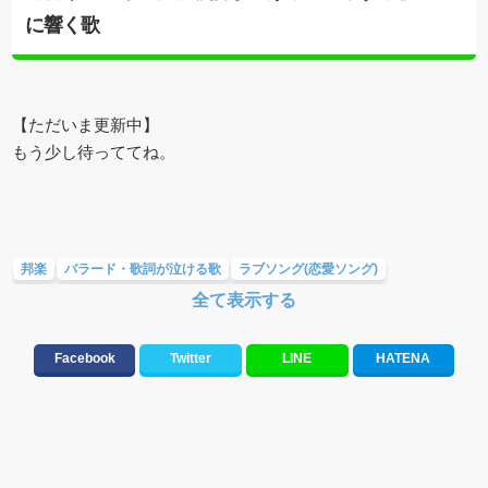
に響く歌
【ただいま更新中】
もう少し待っててね。
邦楽
バラード・歌詞が泣ける歌
ラブソング(恋愛ソング)
全て表示する
大切な人に贈る歌&ありがとうソング(感謝の歌)
応援ソング
失恋ソング(ラブソング)
お別れの曲・旅立ちの歌
Facebook
Twitter
LINE
HATENA
元気が出る歌・やる気が出る曲・明るい曲・楽しい歌・勇気が出る歌
音楽ランキング