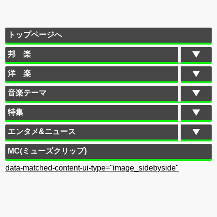
トップページへ
邦 楽
洋 楽
音楽テーマ
特集
エンタメ&ニュース
MC(ミューズクリップ)
data-matched-content-ui-type="image_sidebyside"