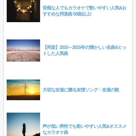
音痴な人でもカラオケで歌いやすい人気&お
すすめな邦楽曲 50曲以上!
【邦楽】2010～2015年の懐かしい名曲&ヒッ
トした人気曲
大切な友達に贈る友情ソング・友達の歌
声が低い男性でも歌いやすい人気&オススメ
なカラオケ曲