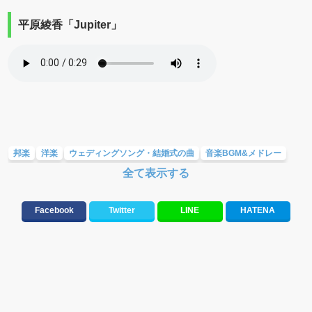
平原綾香「Jupiter」
邦楽
洋楽
ウェディングソング・結婚式の曲
音楽BGM&メドレー
全て表示する
大切な人に贈る歌&ありがとうソング(感謝の歌)
ラブソング(恋愛ソング)
バラード・歌詞が泣ける歌
Facebook
Twitter
LINE
HATENA