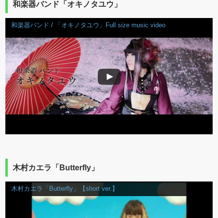
和楽器バンド「オキノタユウ」
和楽器バンド / 「オキノタユウ」Full size music video
木村カエラ「Butterfly」
木村カエラ「Butterfly」【short ver.】