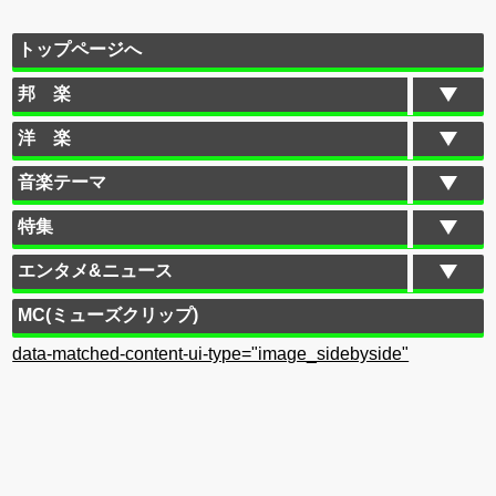
トップページへ
邦 楽
洋 楽
音楽テーマ
特集
エンタメ&ニュース
MC(ミューズクリップ)
data-matched-content-ui-type="image_sidebyside"