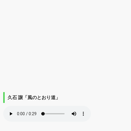
久石 譲「風のとおり道」