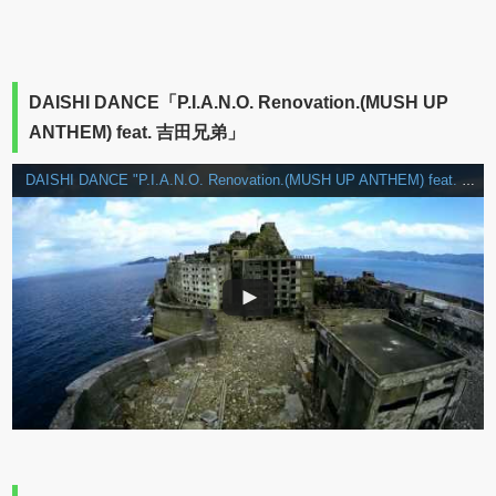
DAISHI DANCE「P.I.A.N.O. Renovation.(MUSH UP
ANTHEM) feat. 吉田兄弟」
DAISHI DANCE "P.I.A.N.O. Renovation.(MUSH UP ANTHEM) feat. 吉田兄弟" (Official Music Video)