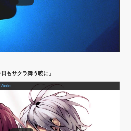
rks「今日もサクラ舞う暁に」
Works