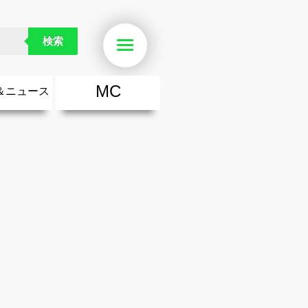
検索
Menu
MC
＆ニュース
楽
・勇気が出る歌
ース
ニュース