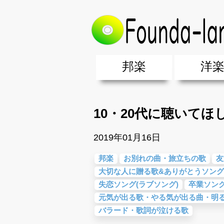
トップ
>
邦楽
>
10・20代に聴いて
邦楽
洋
邦楽ポップス(J-POP)
邦楽ロック(J-ROCK)
K-POP
アニソン/ボカロ
アイドル
ヴィジュアル系(V系)
邦楽男性アーティスト
邦楽女性アーティスト
クラブミュ
ダンスミュ
洋楽男性ア
洋楽女性ア
【洋楽】夏
男女グループ・デュエット・その
2019年・2018年・2017年「邦
EDM(エレ
男女グルー
2019年・2
10・20代に聴いて
2019年01月16日
邦楽
お別れの曲・旅立ちの歌
友
大切な人に贈る歌&ありがとうソング
失恋ソング(ラブソング)
卒業ソン
元気が出る歌・やる気が出る曲・明
バラード・歌詞が泣ける歌