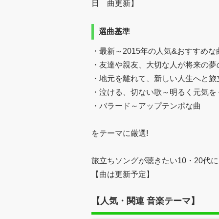
日 曲更新】
選曲基準
・最新～2015年の人気&おすすめな
・友達や親友、大切な人が将来の夢
・地元を離れて、新しい人生へと旅
・泣ける、切ない歌～明るく元気を
・バラード～アップテンポな曲
をテーマに厳選!
旅立ちソングが聴きたい10・20代
【曲は更新予定】
【人気・関連 音楽テーマ】