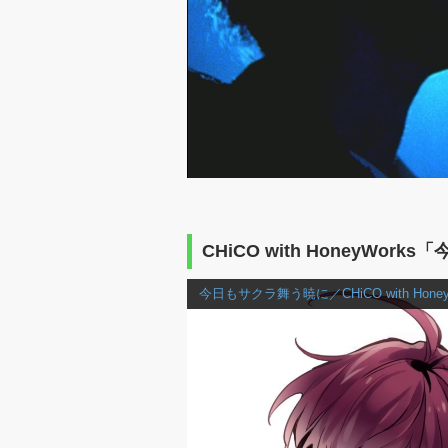
CHiCO with HoneyWo
今日もサクラ舞う暁に／CHiCO with Honey