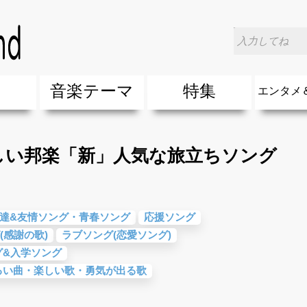
ほしい邦楽「新」人気な旅立ちソング
楽
音楽テーマ
特集
エンタメ
ージック
ージック
ーティスト
ーティスト
歌(サマーソング)
最新のヒット曲&流行・話題の歌
人気曲&おすすめ
音楽ランキング
ラブソング(恋愛ソング)
応援ソング
バラード・歌詞が泣ける歌
友達&友情ソング・青春ソング
スポーツ・部活応援ソング
卒業ソング&入学ソング
春うた&桜ソング
夏歌(サマーソング)
ハロウィンソング&秋の歌
冬歌&クリスマスソング
お別れの曲・旅立ちの歌
パーティーソング
ドライブ音楽BGM
カラオケ
誕生日ソング&お祝いの歌
ウェディングソング・結婚式の曲
メロディ・曲の雰囲気別
音楽BGM&メドレー
学校(行事・合唱)曲
発売年代別・年齢別 人気音楽
"総"アーティスト
エンタメ
他
楽」の人気＆おすすめ
クトロニック・ダンス・ミュージック)
プ・デュエット・その他
018年・2017年「洋楽」の人気＆おすすめ
10、20代に人気・話題・流行・おすすめな邦楽＆洋
SNS・音楽アプリで10・20代に人気&おすすめな曲
勉強・試験・受験応援ソング 知識に役立つ歌
元気が出る歌・やる気が出る曲・明るい曲・楽しい歌
テンションが上がる歌&盛り上がる曲
大切な人に贈る歌&ありがとうソング(感謝の歌)
自然音BGM・癒しの音楽(リラックス・ヒーリング)
音楽ニュ
エンタメ
ほしい邦楽「新」人気な旅立ちソング
達&友情ソング・青春ソング
応援ソング
(感謝の歌)
ラブソング(恋愛ソング)
グ&入学ソング
るい曲・楽しい歌・勇気が出る歌